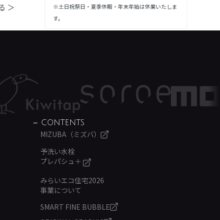
る ＞
※土日祝祭日・夏季休暇・年末年始は休業いたしま
す。
CONTENTS
MIZUBA（ミズバ）
予洗い水栓
プレパシュ＋
みらいエコ住宅2026
事業について
SMART FINE BUBBLE