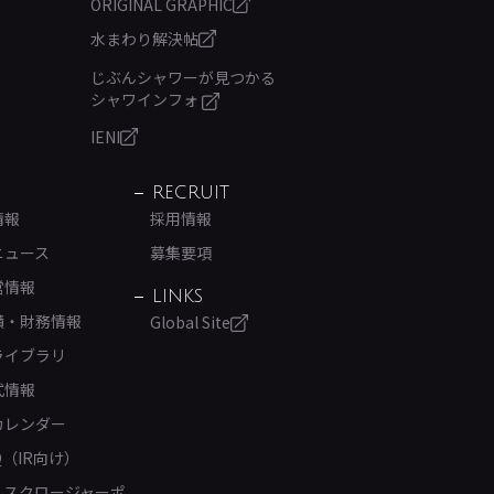
ORIGINAL GRAPHIC
水まわり解決帖
じぶんシャワーが見つかる
シャワインフォ
IENI
RECRUIT
情報
採用情報
ニュース
募集要項
営情報
LINKS
績・財務情報
Global Site
ライブラリ
式情報
カレンダー
Q（IR向け）
ィスクロージャーポ