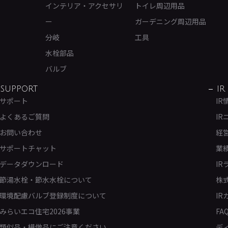
インテリア・アクセサリ
トイレ周辺用品
ー
ガーデニング周辺用品
分岐
工具
水栓部品
バルブ
SUPPORT
IR
サポート
IR
よくあるご質問
IR
お問い合わせ
経
サポートチャット
業
データダウンロード
IR
節湯水栓・節水水栓について
株
環境配慮バルブ登録制度について
IR
みらいエコ住宅2026事業
FA
類似品・模倣品にご注意ください
デ