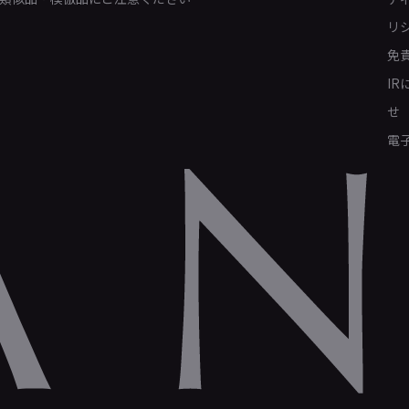
リ
免
I
せ
電