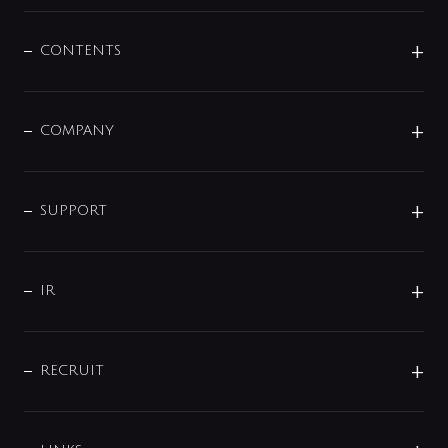
混合栓
企業情報
センサー・タッチ水栓
その他
CONTENTS
セットアイテム
MIZUBA（ミズバ）
予洗い水栓
プレパシュ＋
洗面器・手洗器
単水栓
COMPANY
みらいエコ住宅2026
事業について
シャワー
企業情報
インテリア・アクセサリー
SMART FINE BUBBLE
ORIGINAL GRAPHIC
企業理念
SUPPORT
分岐
コーポレートメッセージ
水栓部品
水まわり解決帖
サポート
CSR
バルブ
よくあるご質問
じぶんシャワーが見つかる
会社概要
シャワインフォ
IR
配管システム
お問い合わせ
沿革
配管部材
IENI
IR情報
サポートチャット
ブランド・グループ紹介
キッチン周辺用品
IRニュース
データダウンロード
RECRUIT
事業所案内
バス・空調周辺用品
経営情報
節湯水栓・節水水栓について
ショールーム
洗面周辺用品
採用情報
業績・財務情報
環境配慮バルブ登録制度について
水栓金具の製造工程
洗濯機周辺用品