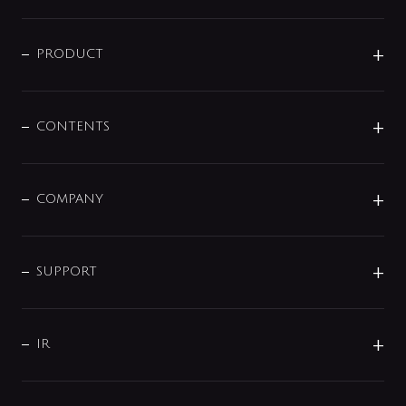
ニュースリリース
商品に関して
PRODUCT
展示会
混合栓
企業情報
センサー・タッチ水栓
その他
CONTENTS
セットアイテム
MIZUBA（ミズバ）
予洗い水栓
プレパシュ＋
洗面器・手洗器
単水栓
COMPANY
みらいエコ住宅2026
事業について
シャワー
企業情報
インテリア・アクセサリー
SMART FINE BUBBLE
ORIGINAL GRAPHIC
企業理念
SUPPORT
分岐
コーポレートメッセージ
水栓部品
水まわり解決帖
サポート
CSR
バルブ
よくあるご質問
じぶんシャワーが見つかる
会社概要
シャワインフォ
IR
配管システム
お問い合わせ
沿革
配管部材
IENI
IR情報
サポートチャット
ブランド・グループ紹介
キッチン周辺用品