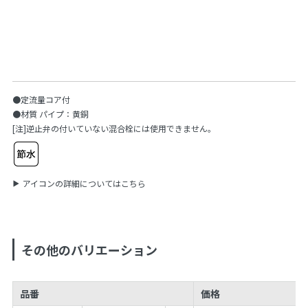
●定流量コア付
●材質 パイプ：黄銅
[注]逆止弁の付いていない混合栓には使用できません。
アイコンの詳細についてはこちら
その他のバリエーション
品番
価格