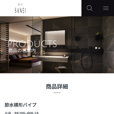
PRODUCTS
商品のご案内
商品詳細
節水横形パイプ
品番：
PA20G-60X-16