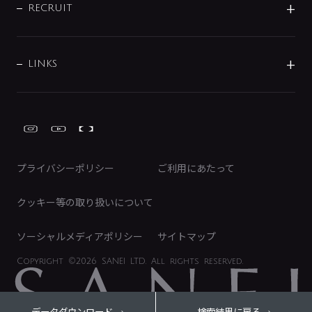
IRニュース
データダウンロード
RECRUIT
事業所案内
バス・空調周辺用品
経営情報
節湯水栓・節水水栓について
ショールーム
洗面周辺用品
採用情報
業績・財務情報
環境配慮バルブ登録制度について
水栓金具の製造工程
洗濯機周辺用品
募集要項
IRライブラリ
LINKS
みらいエコ住宅2026事業
トイレ周辺用品
株式情報
類似品・模倣品にご注意ください
ガーデニング周辺用品
Global Site
IRカレンダー
工具
FAQ（IR向け）
ディスクロージャーポリシー
免責事項
プライバシーポリシー
ご利用にあたって
IRに関するお問い合わせ
電子公告
クッキー等の取り扱いについて
ソーシャルメディアポリシー
サイトマップ
Copyright
©2026 SANEI LTD.
All rights reserved.
データダウンロード
検索結果に戻る