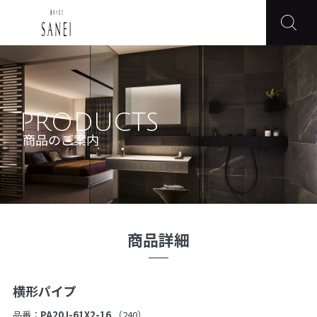
PRODUCTS
商品のご案内
商品詳細
横形パイプ
品番：
PA20J-61X2-16
（240）