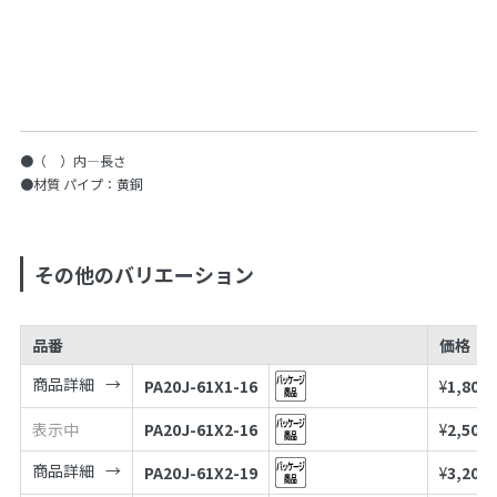
●（ ）内—長さ
●材質 パイプ：黄銅
その他のバリエーション
品番
価格
商品詳細
PA20J-61X1-16
¥
1,800
表示中
PA20J-61X2-16
¥
2,500
商品詳細
PA20J-61X2-19
¥
3,200