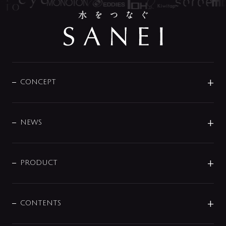
CONCEPT
BRAND
DESIGN
NEWS
ニュースリリース
商品に関して
PRODUCT
展示会
混合栓
企業情報
センサー・タッチ水栓
その他
CONTENTS
セットアイテム