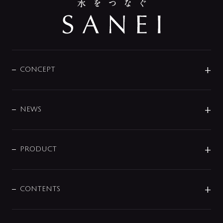
CONCEPT
BRAND
DESIGN
NEWS
ニュースリリース
商品に関して
PRODUCT
展示会
混合栓
企業情報
センサー・タッチ水栓
その他
CONTENTS
セットアイテム
MIZUBA（ミズバ）
予洗い水栓
プレパシュ＋
洗面器・手洗器