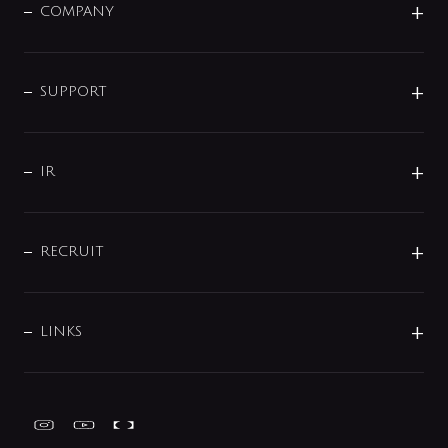
単水栓
COMPANY
みらいエコ住宅2026
事業について
シャワー
企業情報
インテリア・アクセサリー
SMART FINE BUBBLE
ORIGINAL GRAPHIC
企業理念
SUPPORT
分岐
コーポレートメッセージ
水栓部品
水まわり解決帖
サポート
CSR
バルブ
よくあるご質問
じぶんシャワーが見つかる
会社概要
シャワインフォ
IR
配管システム
お問い合わせ
沿革
配管部材
IENI
IR情報
サポートチャット
ブランド・グループ紹介
キッチン周辺用品
IRニュース
データダウンロード
RECRUIT
事業所案内
バス・空調周辺用品
経営情報
節湯水栓・節水水栓について
ショールーム
洗面周辺用品
採用情報
業績・財務情報
環境配慮バルブ登録制度について
水栓金具の製造工程
洗濯機周辺用品
募集要項
IRライブラリ
LINKS
みらいエコ住宅2026事業
トイレ周辺用品
株式情報
類似品・模倣品にご注意ください
ガーデニング周辺用品
Global Site
IRカレンダー
工具
FAQ（IR向け）
ディスクロージャーポリシー