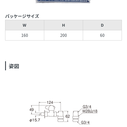
パッケージサイズ
W
H
D
160
200
60
姿図