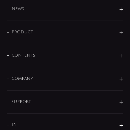
BRAND
DESIGN
NEWS
ニュースリリース
商品に関して
PRODUCT
展示会
混合栓
企業情報
センサー・タッチ水栓
その他
CONTENTS
セットアイテム
MIZUBA（ミズバ）
予洗い水栓
プレパシュ＋
洗面器・手洗器
単水栓
COMPANY
みらいエコ住宅2026
事業について
シャワー
企業情報
インテリア・アクセサリー
SMART FINE BUBBLE
ORIGINAL GRAPHIC
企業理念
SUPPORT
分岐
コーポレートメッセージ
水栓部品
水まわり解決帖
サポート
CSR
バルブ
よくあるご質問
じぶんシャワーが見つかる
会社概要
シャワインフォ
IR
配管システム