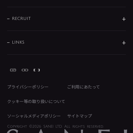
お問い合わせ
沿革
配管部材
IENI
IR情報
サポートチャット
ブランド・グループ紹介
キッチン周辺用品
IRニュース
データダウンロード
RECRUIT
事業所案内
バス・空調周辺用品
経営情報
節湯水栓・節水水栓について
ショールーム
洗面周辺用品
採用情報
業績・財務情報
環境配慮バルブ登録制度について
水栓金具の製造工程
洗濯機周辺用品
募集要項
IRライブラリ
LINKS
みらいエコ住宅2026事業
トイレ周辺用品
株式情報
類似品・模倣品にご注意ください
ガーデニング周辺用品
Global Site
IRカレンダー
工具
FAQ（IR向け）
ディスクロージャーポリシー
免責事項
プライバシーポリシー
ご利用にあたって
IRに関するお問い合わせ
電子公告
クッキー等の取り扱いについて
ソーシャルメディアポリシー
サイトマップ
Copyright
©2026 SANEI LTD.
All rights reserved.