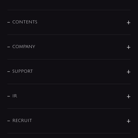
展示会
混合栓
企業情報
センサー・タッチ水栓
その他
CONTENTS
セットアイテム
MIZUBA（ミズバ）
予洗い水栓
プレパシュ＋
洗面器・手洗器
単水栓
COMPANY
みらいエコ住宅2026
事業について
シャワー
企業情報
インテリア・アクセサリー
SMART FINE BUBBLE
ORIGINAL GRAPHIC
企業理念
SUPPORT
分岐
コーポレートメッセージ
水栓部品
水まわり解決帖
サポート
CSR
バルブ
よくあるご質問
じぶんシャワーが見つかる
会社概要
シャワインフォ
IR
配管システム
お問い合わせ
沿革
配管部材
IENI
IR情報
サポートチャット
ブランド・グループ紹介
キッチン周辺用品
IRニュース
データダウンロード
RECRUIT
事業所案内
バス・空調周辺用品
経営情報
節湯水栓・節水水栓について
ショールーム
洗面周辺用品
採用情報
業績・財務情報
環境配慮バルブ登録制度について