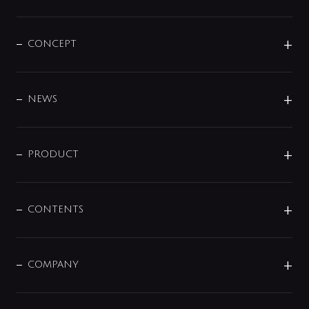
CONCEPT
BRAND
DESIGN
NEWS
ニュースリリース
商品に関して
PRODUCT
展示会
混合栓
企業情報
センサー・タッチ水栓
その他
CONTENTS
セットアイテム
MIZUBA（ミズバ）
予洗い水栓
プレパシュ＋
洗面器・手洗器
単水栓
COMPANY
みらいエコ住宅2026
事業について
シャワー
企業情報
インテリア・アクセサリー