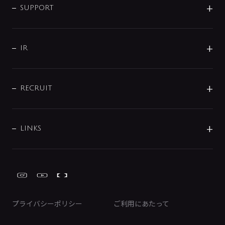
SMART FINE BUBBLE
ORIGINAL GRAPHIC
企業理念
SUPPORT
分岐
コーポレートメッセージ
水栓部品
水まわり解決帖
サポート
CSR
バルブ
よくあるご質問
じぶんシャワーが見つかる
会社概要
シャワインフォ
IR
配管システム
お問い合わせ
沿革
配管部材
IENI
IR情報
サポートチャット
ブランド・グループ紹介
キッチン周辺用品
IRニュース
データダウンロード
RECRUIT
事業所案内
バス・空調周辺用品
経営情報
節湯水栓・節水水栓について
ショールーム
洗面周辺用品
採用情報
業績・財務情報
環境配慮バルブ登録制度について
水栓金具の製造工程
洗濯機周辺用品
募集要項
IRライブラリ
LINKS
みらいエコ住宅2026事業
トイレ周辺用品
株式情報
類似品・模倣品にご注意ください
ガーデニング周辺用品
Global Site
IRカレンダー
工具
FAQ（IR向け）
ディスクロージャーポリシー
免責事項
プライバシーポリシー
ご利用にあたって
IRに関するお問い合わせ
電子公告