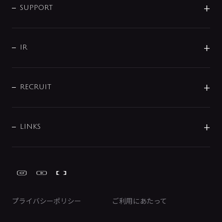
SMART FINE BUBBLE
ORIGINAL GRAPHIC
企業理念
SUPPORT
分岐
コーポレートメッセージ
水栓部品
水まわり解決帖
サポート
CSR
バルブ
よくあるご質問
じぶんシャワーが見つかる
会社概要
シャワインフォ
IR
配管システム
お問い合わせ
沿革
配管部材
IENI
IR情報
サポートチャット
ブランド・グループ紹介
キッチン周辺用品
IRニュース
データダウンロード
RECRUIT
事業所案内
バス・空調周辺用品
経営情報
節湯水栓・節水水栓について
ショールーム
洗面周辺用品
採用情報
業績・財務情報
環境配慮バルブ登録制度について
水栓金具の製造工程
洗濯機周辺用品
募集要項
IRライブラリ
LINKS
みらいエコ住宅2026事業
トイレ周辺用品
株式情報
類似品・模倣品にご注意ください
ガーデニング周辺用品
Global Site
IRカレンダー
工具
FAQ（IR向け）
ディスクロージャーポリシー
免責事項
プライバシーポリシー
ご利用にあたって
IRに関するお問い合わせ
電子公告