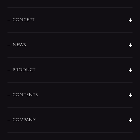
CONCEPT
BRAND
DESIGN
NEWS
ニュースリリース
商品に関して
PRODUCT
展示会
混合栓
企業情報
センサー・タッチ水栓
その他
CONTENTS
セットアイテム
MIZUBA（ミズバ）
予洗い水栓
プレパシュ＋
洗面器・手洗器
単水栓
COMPANY
みらいエコ住宅2026
事業について
シャワー
企業情報
インテリア・アクセサリー