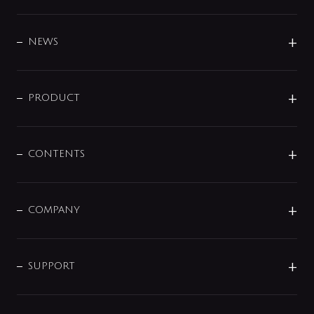
BRAND
DESIGN
NEWS
ニュースリリース
商品に関して
PRODUCT
展示会
混合栓
企業情報
センサー・タッチ水栓
その他
CONTENTS
セットアイテム
MIZUBA（ミズバ）
予洗い水栓
プレパシュ＋
洗面器・手洗器
単水栓
COMPANY
みらいエコ住宅2026
事業について
シャワー
企業情報
インテリア・アクセサリー
SMART FINE BUBBLE
ORIGINAL GRAPHIC
企業理念
SUPPORT
分岐
コーポレートメッセージ
水栓部品
水まわり解決帖
サポート
CSR
バルブ