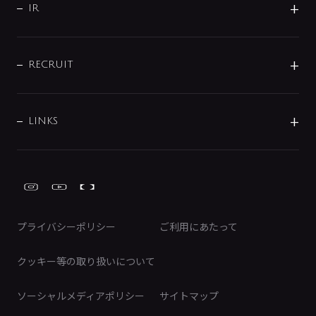
よくあるご質問
じぶんシャワーが見つかる
会社概要
シャワインフォ
IR
配管システム
お問い合わせ
沿革
配管部材
IENI
IR情報
サポートチャット
ブランド・グループ紹介
キッチン周辺用品
IRニュース
データダウンロード
RECRUIT
事業所案内
バス・空調周辺用品
経営情報
節湯水栓・節水水栓について
ショールーム
洗面周辺用品
採用情報
業績・財務情報
環境配慮バルブ登録制度について
水栓金具の製造工程
洗濯機周辺用品
募集要項
IRライブラリ
LINKS
みらいエコ住宅2026事業
トイレ周辺用品
株式情報
類似品・模倣品にご注意ください
ガーデニング周辺用品
Global Site
IRカレンダー
工具
FAQ（IR向け）
ディスクロージャーポリシー
免責事項
プライバシーポリシー
ご利用にあたって
IRに関するお問い合わせ
電子公告
クッキー等の取り扱いについて
ソーシャルメディアポリシー
サイトマップ