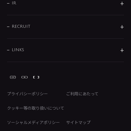
よくあるご質問
じぶんシャワーが見つかる
会社概要
シャワインフォ
IR
配管システム
お問い合わせ
沿革
配管部材
IENI
IR情報
サポートチャット
ブランド・グループ紹介
キッチン周辺用品
IRニュース
データダウンロード
RECRUIT
事業所案内
バス・空調周辺用品
経営情報
節湯水栓・節水水栓について
ショールーム
洗面周辺用品
採用情報
業績・財務情報
環境配慮バルブ登録制度について
水栓金具の製造工程
洗濯機周辺用品
募集要項
IRライブラリ
LINKS
みらいエコ住宅2026事業
トイレ周辺用品
株式情報
類似品・模倣品にご注意ください
ガーデニング周辺用品
Global Site
IRカレンダー
工具
FAQ（IR向け）
ディスクロージャーポリシー
免責事項
プライバシーポリシー
ご利用にあたって
IRに関するお問い合わせ
電子公告
クッキー等の取り扱いについて
ソーシャルメディアポリシー
サイトマップ