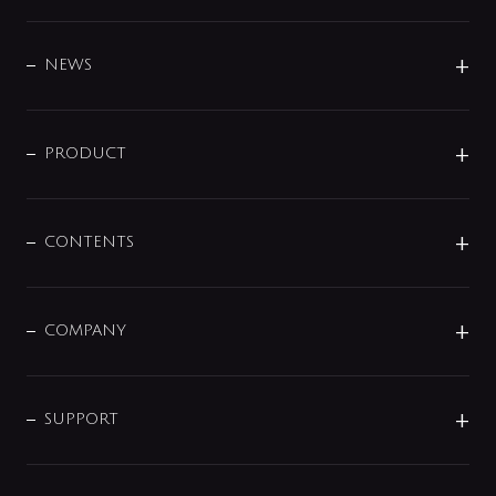
BRAND
DESIGN
NEWS
ニュースリリース
商品に関して
PRODUCT
展示会
混合栓
企業情報
センサー・タッチ水栓
その他
CONTENTS
セットアイテム
MIZUBA（ミズバ）
予洗い水栓
プレパシュ＋
洗面器・手洗器
単水栓
COMPANY
みらいエコ住宅2026
事業について
シャワー
企業情報
インテリア・アクセサリー
SMART FINE BUBBLE
ORIGINAL GRAPHIC
企業理念
SUPPORT
分岐
コーポレートメッセージ
水栓部品
水まわり解決帖
サポート
CSR
バルブ