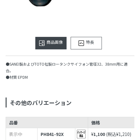
商品画像
特長
●SANEI製およびTOTO社製ロータンクサイフォン管径32、38mm用に適
合。
●材質 EPDM
その他のバリエーション
品番
価格
表示中
PH841-92X
¥
1,100
(税込¥
1,210
)