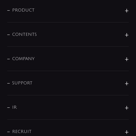
ニュースリリース
商品に関して
PRODUCT
展示会
混合栓
企業情報
センサー・タッチ水栓
その他
CONTENTS
セットアイテム
MIZUBA（ミズバ）
予洗い水栓
プレパシュ＋
洗面器・手洗器
単水栓
COMPANY
みらいエコ住宅2026
事業について
シャワー
企業情報
インテリア・アクセサリー
SMART FINE BUBBLE
ORIGINAL GRAPHIC
企業理念
SUPPORT
分岐
コーポレートメッセージ
水栓部品
水まわり解決帖
サポート
CSR
バルブ
よくあるご質問
じぶんシャワーが見つかる
会社概要
シャワインフォ
IR
配管システム
お問い合わせ
沿革
配管部材
IENI
IR情報
サポートチャット
ブランド・グループ紹介
キッチン周辺用品
IRニュース
データダウンロード
RECRUIT
事業所案内
バス・空調周辺用品