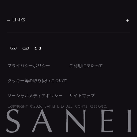
経営情報
節湯水栓・節水水栓について
ショールーム
洗面周辺用品
採用情報
業績・財務情報
環境配慮バルブ登録制度について
水栓金具の製造工程
洗濯機周辺用品
募集要項
IRライブラリ
LINKS
みらいエコ住宅2026事業
トイレ周辺用品
株式情報
類似品・模倣品にご注意ください
ガーデニング周辺用品
Global Site
IRカレンダー
工具
FAQ（IR向け）
ディスクロージャーポリシー
免責事項
プライバシーポリシー
ご利用にあたって
IRに関するお問い合わせ
電子公告
クッキー等の取り扱いについて
ソーシャルメディアポリシー
サイトマップ
Copyright
©2026 SANEI LTD.
All rights reserved.