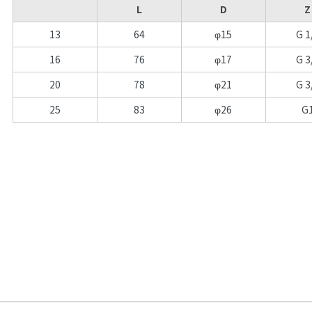
L
D
Z
13
64
φ15
G 1
16
76
φ17
G 3
20
78
φ21
G 3
25
83
φ26
G