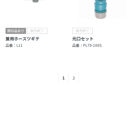
兼用ホースツギテ
元口セット
品番：
L11
品番：
PL70-100S
1
2