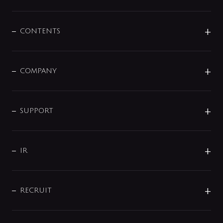
展示会
混合栓
企業情報
センサー・タッチ水栓
その他
CONTENTS
セットアイテム
MIZUBA（ミズバ）
予洗い水栓
プレパシュ＋
洗面器・手洗器
単水栓
COMPANY
みらいエコ住宅2026
事業について
シャワー
企業情報
インテリア・アクセサリー
SMART FINE BUBBLE
ORIGINAL GRAPHIC
企業理念
SUPPORT
分岐
コーポレートメッセージ
水栓部品
水まわり解決帖
サポート
CSR
バルブ
よくあるご質問
じぶんシャワーが見つかる
会社概要
シャワインフォ
IR
配管システム
お問い合わせ
沿革
配管部材
IENI
IR情報
サポートチャット
ブランド・グループ紹介
キッチン周辺用品
IRニュース
データダウンロード
RECRUIT
事業所案内
バス・空調周辺用品
経営情報
節湯水栓・節水水栓について
ショールーム
洗面周辺用品
採用情報
業績・財務情報
環境配慮バルブ登録制度について
水栓金具の製造工程
洗濯機周辺用品