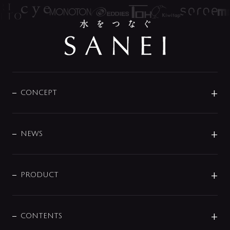
CONCEPT
BRAND
DESIGN
NEWS
ニュースリリース
商品に関して
PRODUCT
展示会
混合栓
企業情報
センサー・タッチ水栓
その他
CONTENTS
セットアイテム