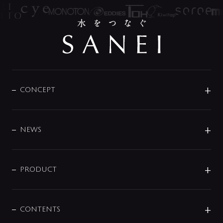
CONCEPT
BRAND
DESIGN
NEWS
ニュースリリース
商品に関して
PRODUCT
展示会
混合栓
企業情報
センサー・タッチ水栓
その他
CONTENTS
セットアイテム