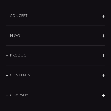
CONCEPT
BRAND
DESIGN
NEWS
ニュースリリース
商品に関して
PRODUCT
展示会
混合栓
企業情報
センサー・タッチ水栓
その他
CONTENTS
セットアイテム
MIZUBA（ミズバ）
予洗い水栓
プレパシュ＋
洗面器・手洗器
単水栓
COMPANY
みらいエコ住宅2026
事業について
シャワー
企業情報
インテリア・アクセサリー