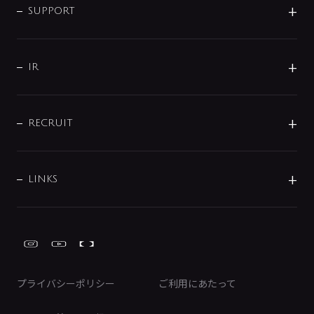
SMART FINE BUBBLE
ORIGINAL GRAPHIC
企業理念
SUPPORT
分岐
コーポレートメッセージ
水栓部品
水まわり解決帖
サポート
CSR
バルブ
よくあるご質問
じぶんシャワーが見つかる
会社概要
シャワインフォ
IR
配管システム
お問い合わせ
沿革
配管部材
IENI
IR情報
サポートチャット
ブランド・グループ紹介
キッチン周辺用品
IRニュース
データダウンロード
RECRUIT
事業所案内
バス・空調周辺用品
経営情報
節湯水栓・節水水栓について
ショールーム
洗面周辺用品
採用情報
業績・財務情報
環境配慮バルブ登録制度について
水栓金具の製造工程
洗濯機周辺用品
募集要項
IRライブラリ
LINKS
みらいエコ住宅2026事業
トイレ周辺用品
株式情報
類似品・模倣品にご注意ください
ガーデニング周辺用品
Global Site
IRカレンダー
工具
FAQ（IR向け）
ディスクロージャーポリシー
免責事項
プライバシーポリシー
ご利用にあたって
IRに関するお問い合わせ
電子公告