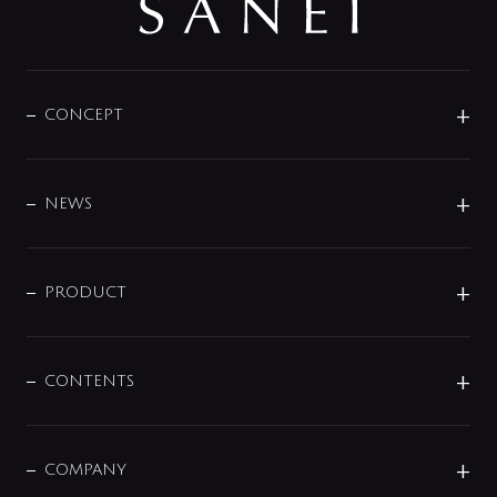
CONCEPT
BRAND
DESIGN
NEWS
ニュースリリース
商品に関して
PRODUCT
展示会
混合栓
企業情報
センサー・タッチ水栓
その他
CONTENTS
セットアイテム
MIZUBA（ミズバ）
予洗い水栓
プレパシュ＋
洗面器・手洗器
単水栓
COMPANY
みらいエコ住宅2026
事業について