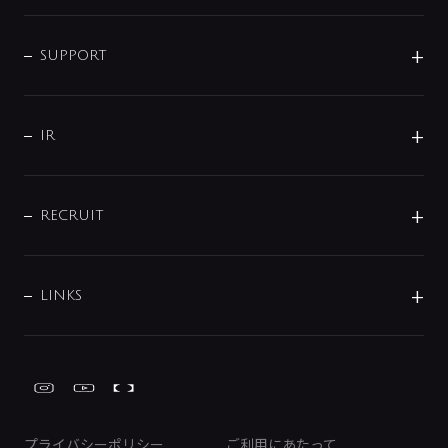
シャワー
企業情報
インテリア・アクセサリー
SMART FINE BUBBLE
ORIGINAL GRAPHIC
企業理念
SUPPORT
分岐
コーポレートメッセージ
水栓部品
水まわり解決帖
サポート
CSR
バルブ
よくあるご質問
じぶんシャワーが見つかる
会社概要
シャワインフォ
IR
配管システム
お問い合わせ
沿革
配管部材
IENI
IR情報
サポートチャット
ブランド・グループ紹介
キッチン周辺用品
IRニュース
データダウンロード
RECRUIT
事業所案内
バス・空調周辺用品
経営情報
節湯水栓・節水水栓について
ショールーム
洗面周辺用品
採用情報
業績・財務情報
環境配慮バルブ登録制度について
水栓金具の製造工程
洗濯機周辺用品
募集要項
IRライブラリ
LINKS
みらいエコ住宅2026事業
トイレ周辺用品
株式情報
類似品・模倣品にご注意ください
ガーデニング周辺用品
Global Site
IRカレンダー
工具
FAQ（IR向け）
ディスクロージャーポリシー
免責事項
プライバシーポリシー
ご利用にあたって