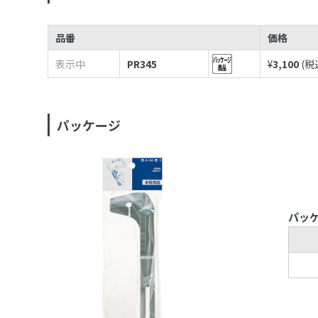
品番
価格
表示中
PR345
¥
3,100
(税
パッケージ
パッ