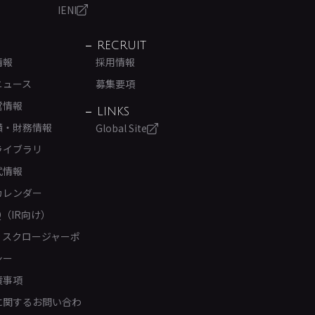
IENI
RECRUIT
情報
採用情報
ニュース
募集要項
営情報
LINKS
績・財務情報
Global Site
ライブラリ
式情報
カレンダー
Q（IR向け）
ィスクロージャーポ
シー
責事項
Rに関するお問い合わ