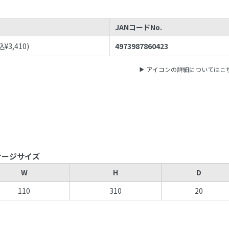
JANコードNo.
込¥
3,410
)
4973987860423
アイコンの詳細についてはこ
ケージサイズ
W
H
D
110
310
20