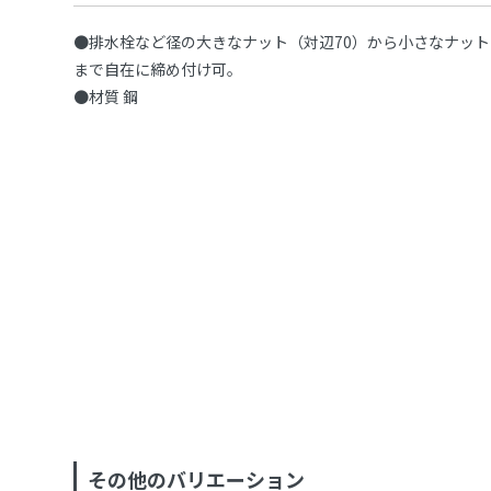
●排水栓など径の大きなナット（対辺70）から小さなナット
まで自在に締め付け可。
●材質 鋼
その他のバリエーション