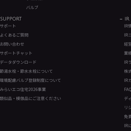
バルブ
SUPPORT
IR
サポート
IR
よくあるご質問
IR
お問い合わせ
経
サポートチャット
業
データダウンロード
IR
節湯水栓・節水水栓について
株
環境配慮バルブ登録制度について
IR
みらいエコ住宅2026事業
FA
類似品・模倣品にご注意ください
デ
リ
免
I