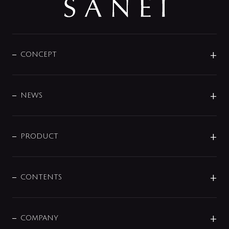
CONCEPT
BRAND
DESIGN
NEWS
ニュースリリース
商品に関して
PRODUCT
展示会
混合栓
企業情報
センサー・タッチ水栓
その他
CONTENTS
セットアイテム
MIZUBA（ミズバ）
予洗い水栓
プレパシュ＋
洗面器・手洗器
単水栓
COMPANY
みらいエコ住宅2026
事業について