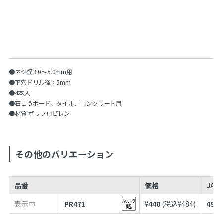
●ネジ径3.0〜5.0mm用
●下穴ドリル径：5mm
●4本入
●石こうボード、タイル、コンクリート用
●材質 ポリプロピレン
その他のバリエーション
品番
価格
JAN
表示中
PR471
¥
440
(税込¥
484
)
4973