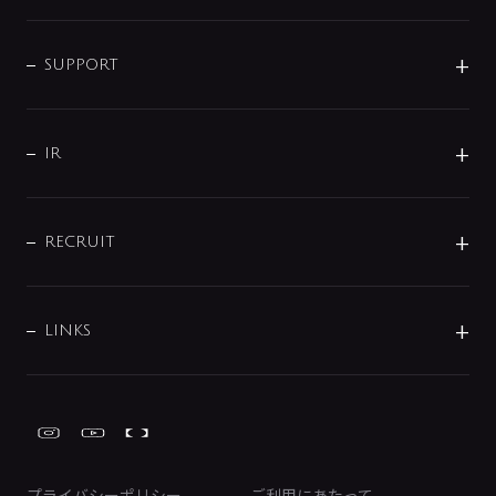
シャワー
企業情報
インテリア・アクセサリー
SMART FINE BUBBLE
ORIGINAL GRAPHIC
企業理念
SUPPORT
分岐
コーポレートメッセージ
水栓部品
水まわり解決帖
サポート
CSR
バルブ
よくあるご質問
じぶんシャワーが見つかる
会社概要
シャワインフォ
IR
配管システム
お問い合わせ
沿革
配管部材
IENI
IR情報
サポートチャット
ブランド・グループ紹介
キッチン周辺用品
IRニュース
データダウンロード
RECRUIT
事業所案内
バス・空調周辺用品
経営情報
節湯水栓・節水水栓について
ショールーム
洗面周辺用品
採用情報
業績・財務情報
環境配慮バルブ登録制度について
水栓金具の製造工程
洗濯機周辺用品
募集要項
IRライブラリ
LINKS
みらいエコ住宅2026事業
トイレ周辺用品
株式情報
類似品・模倣品にご注意ください
ガーデニング周辺用品
Global Site
IRカレンダー
工具
FAQ（IR向け）
ディスクロージャーポリシー
免責事項
プライバシーポリシー
ご利用にあたって