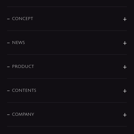
CONCEPT
BRAND
DESIGN
NEWS
ニュースリリース
商品に関して
PRODUCT
展示会
混合栓
企業情報
センサー・タッチ水栓
その他
CONTENTS
セットアイテム
MIZUBA（ミズバ）
予洗い水栓
プレパシュ＋
洗面器・手洗器
単水栓
COMPANY
みらいエコ住宅2026
事業について
シャワー
企業情報
インテリア・アクセサリー