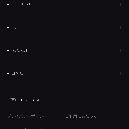
SMART FINE BUBBLE
ORIGINAL GRAPHIC
企業理念
SUPPORT
分岐
コーポレートメッセージ
水栓部品
水まわり解決帖
サポート
CSR
バルブ
よくあるご質問
じぶんシャワーが見つかる
会社概要
シャワインフォ
IR
配管システム
お問い合わせ
沿革
配管部材
IENI
IR情報
サポートチャット
ブランド・グループ紹介
キッチン周辺用品
IRニュース
データダウンロード
RECRUIT
事業所案内
バス・空調周辺用品
経営情報
節湯水栓・節水水栓について
ショールーム
洗面周辺用品
採用情報
業績・財務情報
環境配慮バルブ登録制度について
水栓金具の製造工程
洗濯機周辺用品
募集要項
IRライブラリ
LINKS
みらいエコ住宅2026事業
トイレ周辺用品
株式情報
類似品・模倣品にご注意ください
ガーデニング周辺用品
Global Site
IRカレンダー
工具
FAQ（IR向け）
ディスクロージャーポリシー
免責事項
プライバシーポリシー
ご利用にあたって
IRに関するお問い合わせ
電子公告