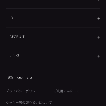
コーポレートメッセージ
水栓部品
水まわり解決帖
サポート
CSR
バルブ
よくあるご質問
じぶんシャワーが見つかる
会社概要
シャワインフォ
IR
配管システム
お問い合わせ
沿革
配管部材
IENI
IR情報
サポートチャット
ブランド・グループ紹介
キッチン周辺用品
IRニュース
データダウンロード
RECRUIT
事業所案内
バス・空調周辺用品
経営情報
節湯水栓・節水水栓について
ショールーム
洗面周辺用品
採用情報
業績・財務情報
環境配慮バルブ登録制度について
水栓金具の製造工程
洗濯機周辺用品
募集要項
IRライブラリ
LINKS
みらいエコ住宅2026事業
トイレ周辺用品
株式情報
類似品・模倣品にご注意ください
ガーデニング周辺用品
Global Site
IRカレンダー
工具
FAQ（IR向け）
ディスクロージャーポリシー
免責事項
プライバシーポリシー
ご利用にあたって
IRに関するお問い合わせ
電子公告
クッキー等の取り扱いについて