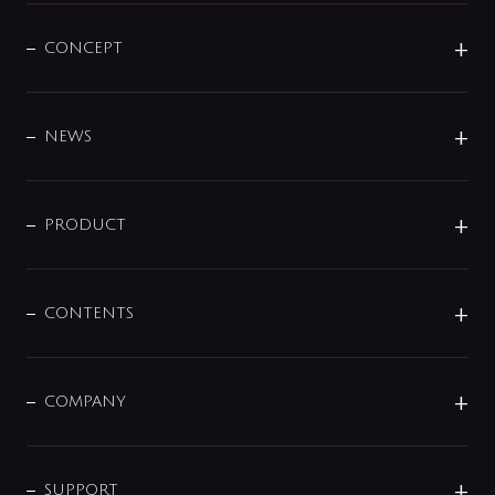
CONCEPT
BRAND
DESIGN
NEWS
ニュースリリース
商品に関して
PRODUCT
展示会
混合栓
企業情報
センサー・タッチ水栓
その他
CONTENTS
セットアイテム
MIZUBA（ミズバ）
予洗い水栓
プレパシュ＋
洗面器・手洗器
単水栓
COMPANY
みらいエコ住宅2026
事業について
シャワー
企業情報
インテリア・アクセサリー
SMART FINE BUBBLE
ORIGINAL GRAPHIC
企業理念
SUPPORT
分岐