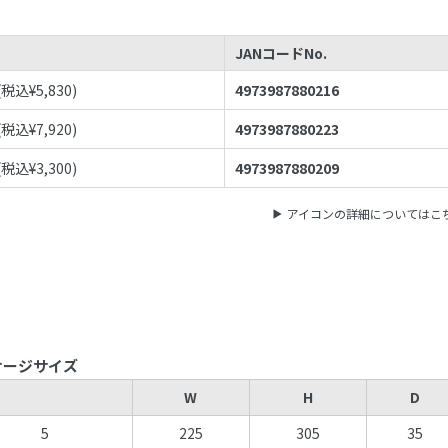
JANコードNo.
(税込¥
5,830
)
4973987880216
(税込¥
7,920
)
4973987880223
(税込¥
3,300
)
4973987880209
アイコンの詳細についてはこ
ケージサイズ
W
H
D
5
225
305
35