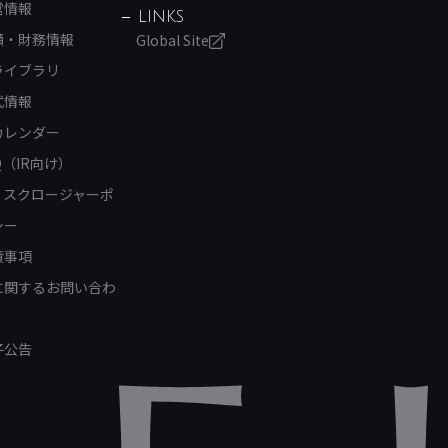
営情報
LINKS
績・財務情報
Global Site
ライブラリ
式情報
カレンダー
Q（IR向け）
ィスクロージャーポ
シー
責事項
Rに関するお問い合わ
子公告