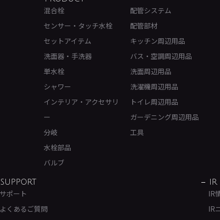
混合栓
配管システム
センサー・タッチ水栓
配管部材
セットアイテム
キッチン周辺用品
洗面器・手洗器
バス・空調周辺用品
単水栓
洗面周辺用品
シャワー
洗濯機周辺用品
インテリア・アクセサリ
トイレ周辺用品
ー
ガーデニング周辺用品
分岐
工具
水栓部品
バルブ
SUPPORT
IR
サポート
IR
よくあるご質問
IR