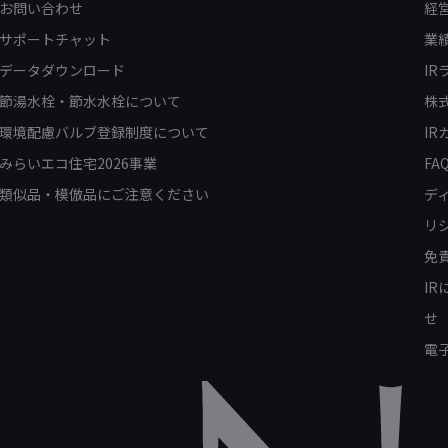
お問い合わせ
経
サポートチャット
業
データダウンロード
IR
節湯水栓・節水水栓について
株
環境配慮バルブ登録制度について
IR
みらいエコ住宅2026事業
FA
類似品・模倣品にご注意ください
デ
リ
免
I
せ
電