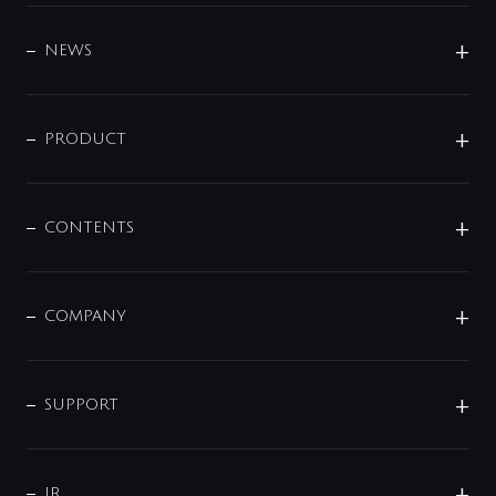
BRAND
DESIGN
NEWS
ニュースリリース
商品に関して
PRODUCT
展示会
混合栓
企業情報
センサー・タッチ水栓
その他
CONTENTS
セットアイテム
MIZUBA（ミズバ）
予洗い水栓
プレパシュ＋
洗面器・手洗器
単水栓
COMPANY
みらいエコ住宅2026
事業について
シャワー
企業情報
インテリア・アクセサリー
SMART FINE BUBBLE
ORIGINAL GRAPHIC
企業理念
SUPPORT
分岐
コーポレートメッセージ
水栓部品
水まわり解決帖
サポート
CSR
バルブ
よくあるご質問
じぶんシャワーが見つかる
会社概要
シャワインフォ
IR