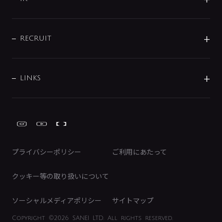
配管システム
お問い合わせ
沿革
配管部材
IENI
IR情報
サポートチャット
ブランド・グループ紹介
キッチン周辺用品
IRニュース
データダウンロード
RECRUIT
事業所案内
バス・空調周辺用品
経営情報
節湯水栓・節水水栓について
ショールーム
洗面周辺用品
採用情報
業績・財務情報
環境配慮バルブ登録制度について
水栓金具の製造工程
洗濯機周辺用品
募集要項
IRライブラリ
LINKS
みらいエコ住宅2026事業
トイレ周辺用品
株式情報
類似品・模倣品にご注意ください
ガーデニング周辺用品
Global Site
IRカレンダー
工具
FAQ（IR向け）
ディスクロージャーポリシー
免責事項
プライバシーポリシー
ご利用にあたって
IRに関するお問い合わせ
電子公告
クッキー等の取り扱いについて
ソーシャルメディアポリシー
サイトマップ
Copyright
©2026 SANEI LTD.
All rights reserved.