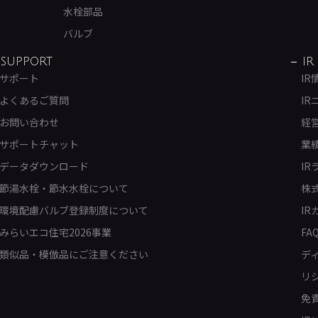
水栓部品
バルブ
SUPPORT
IR
サポート
IR
よくあるご質問
IR
お問い合わせ
経
サポートチャット
業
データダウンロード
IR
節湯水栓・節水水栓について
株
環境配慮バルブ登録制度について
IR
みらいエコ住宅2026事業
FA
類似品・模倣品にご注意ください
デ
リ
免