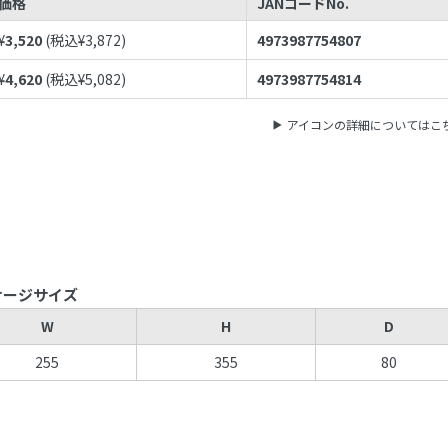
価格
JANコードNo.
¥
3,520
(税込¥
3,872
)
4973987754807
¥
4,620
(税込¥
5,082
)
4973987754814
アイコンの詳細についてはこ
ケージサイズ
W
H
D
255
355
80