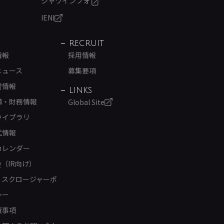
シャワインフォ
IENI
RECRUIT
情報
採用情報
ニュース
募集要項
営情報
LINKS
績・財務情報
Global Site
ライブラリ
式情報
カレンダー
Q（IR向け）
ィスクロージャーポ
シー
責事項