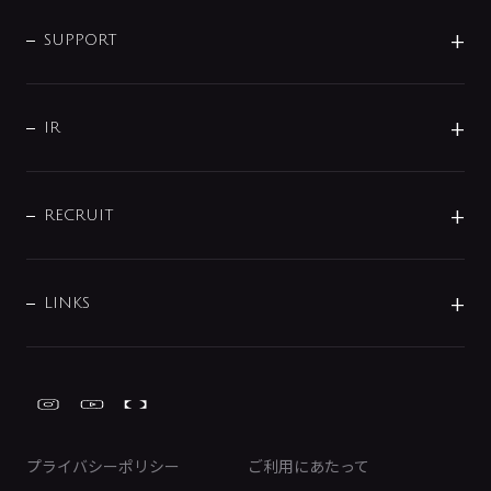
企業情報
インテリア・アクセサリー
SMART FINE BUBBLE
ORIGINAL GRAPHIC
企業理念
SUPPORT
分岐
コーポレートメッセージ
水栓部品
水まわり解決帖
サポート
CSR
バルブ
よくあるご質問
じぶんシャワーが見つかる
会社概要
シャワインフォ
IR
配管システム
お問い合わせ
沿革
配管部材
IENI
IR情報
サポートチャット
ブランド・グループ紹介
キッチン周辺用品
IRニュース
データダウンロード
RECRUIT
事業所案内
バス・空調周辺用品
経営情報
節湯水栓・節水水栓について
ショールーム
洗面周辺用品
採用情報
業績・財務情報
環境配慮バルブ登録制度について
水栓金具の製造工程
洗濯機周辺用品
募集要項
IRライブラリ
LINKS
みらいエコ住宅2026事業
トイレ周辺用品
株式情報
類似品・模倣品にご注意ください
ガーデニング周辺用品
Global Site
IRカレンダー
工具
FAQ（IR向け）
ディスクロージャーポリシー
免責事項
プライバシーポリシー
ご利用にあたって
IRに関するお問い合わせ