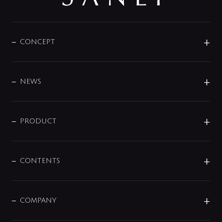
CONCEPT
BRAND
DESIGN
NEWS
ニュースリリース
商品に関して
PRODUCT
展示会
混合栓
企業情報
センサー・タッチ水栓
その他
CONTENTS
セットアイテム
MIZUBA（ミズバ）
予洗い水栓
プレパシュ＋
洗面器・手洗器
単水栓
COMPANY
みらいエコ住宅2026
事業について
シャワー