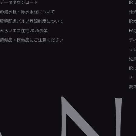
データダウンロード
IR
節湯水栓・節水水栓について
株
環境配慮バルブ登録制度について
IR
みらいエコ住宅2026事業
FA
類似品・模倣品にご注意ください
デ
リ
免
I
せ
電