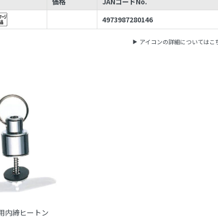
価格
JANコードNo.
4973987280146
アイコンの詳細についてはこ
用内締ヒートン