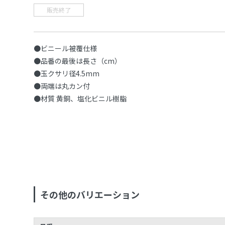
販売終了
●ビニール被覆仕様
●品番の最後は長さ（cm）
●玉クサリ径4.5mm
●両端は丸カン付
●材質 黄銅、塩化ビニル樹脂
その他のバリエーション