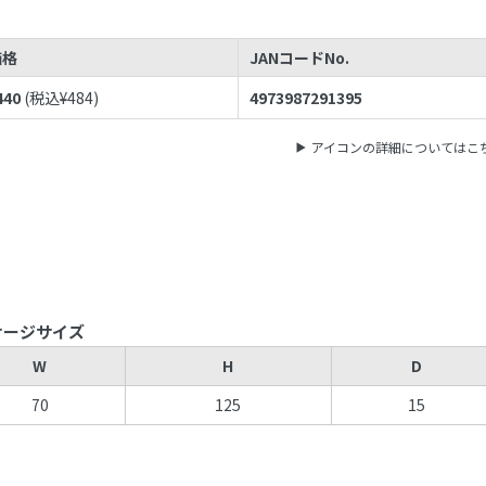
価格
JANコードNo.
440
(税込¥
484
)
4973987291395
アイコンの詳細についてはこ
ケージサイズ
W
H
D
70
125
15