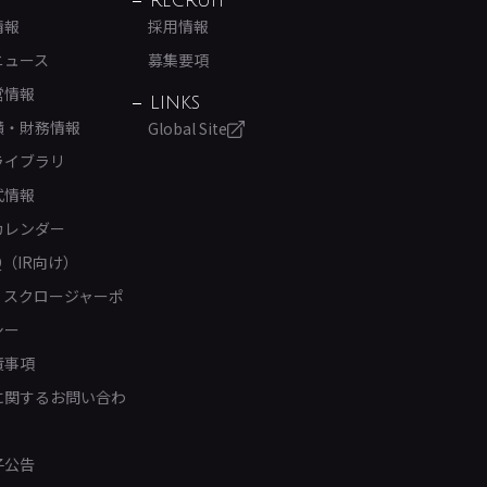
RECRUIT
情報
採用情報
ニュース
募集要項
営情報
LINKS
績・財務情報
Global Site
ライブラリ
式情報
カレンダー
Q（IR向け）
ィスクロージャーポ
シー
責事項
Rに関するお問い合わ
子公告