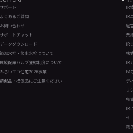
SUPPORT
IR
サポート
IR
よくあるご質問
IR
お問い合わせ
経
サポートチャット
業
データダウンロード
IR
節湯水栓・節水水栓について
株
環境配慮バルブ登録制度について
IR
みらいエコ住宅2026事業
FA
類似品・模倣品にご注意ください
デ
リ
免
I
せ
電