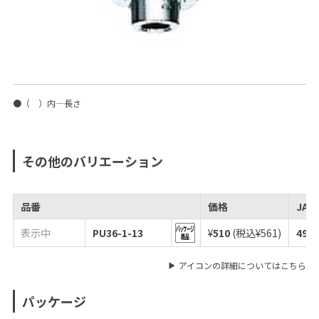
●（ ）内—長さ
その他のバリエーション
品番
価格
JAN
表示中
PU36-1-13
¥
510
(税込¥
561
)
4973
アイコンの詳細についてはこちら
パッケージ