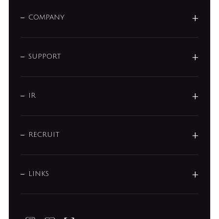
MIZUBA（ミズバ）
予洗い水栓
プレパシュ＋
洗面器・手洗器
単水栓
COMPANY
みらいエコ住宅2026
事業について
シャワー
企業情報
インテリア・アクセサリー
SMART FINE BUBBLE
ORIGINAL GRAPHIC
企業理念
SUPPORT
分岐
コーポレートメッセージ
水栓部品
水まわり解決帖
サポート
CSR
バルブ
よくあるご質問
じぶんシャワーが見つかる
会社概要
シャワインフォ
IR
配管システム
お問い合わせ
沿革
配管部材
IENI
IR情報
サポートチャット
ブランド・グループ紹介
キッチン周辺用品
IRニュース
データダウンロード
RECRUIT
事業所案内
バス・空調周辺用品
経営情報
節湯水栓・節水水栓について
ショールーム
洗面周辺用品
採用情報
業績・財務情報
環境配慮バルブ登録制度について
水栓金具の製造工程
洗濯機周辺用品
募集要項
IRライブラリ
LINKS
みらいエコ住宅2026事業
トイレ周辺用品
株式情報
類似品・模倣品にご注意ください
ガーデニング周辺用品
Global Site
IRカレンダー
工具
FAQ（IR向け）