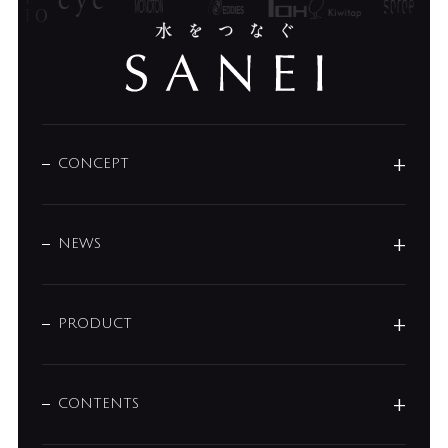
CONCEPT
BRAND
DESIGN
NEWS
ニュースリリース
商品に関して
PRODUCT
展示会
混合栓
企業情報
センサー・タッチ水栓
その他
CONTENTS
セットアイテム