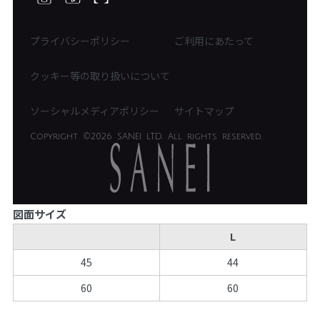
ディスクロージャーポリシー
免責事項
プライバシーポリシー
ご利用にあたって
IRに関するお問い合わせ
電子公告
クッキー等の取り扱いについて
ソーシャルメディアポリシー
サイトマップ
Copyright
©2026 SANEI LTD.
All rights reserved.
図面サイズ
L
45
44
60
60