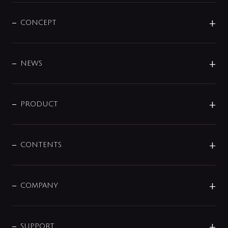
CONCEPT
BRAND
DESIGN
NEWS
ニュースリリース
商品に関して
PRODUCT
展示会
混合栓
企業情報
センサー・タッチ水栓
その他
CONTENTS
セットアイテム
MIZUBA（ミズバ）
予洗い水栓
プレパシュ＋
洗面器・手洗器
単水栓
COMPANY
みらいエコ住宅2026
事業について
シャワー
企業情報
インテリア・アクセサリー
SMART FINE BUBBLE
ORIGINAL GRAPHIC
企業理念
SUPPORT
分岐