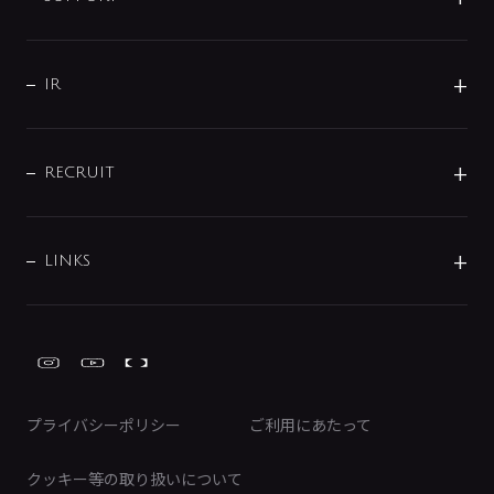
コーポレートメッセージ
水栓部品
水まわり解決帖
サポート
CSR
バルブ
よくあるご質問
じぶんシャワーが見つかる
会社概要
シャワインフォ
IR
配管システム
お問い合わせ
沿革
配管部材
IENI
IR情報
サポートチャット
ブランド・グループ紹介
キッチン周辺用品
IRニュース
データダウンロード
RECRUIT
事業所案内
バス・空調周辺用品
経営情報
節湯水栓・節水水栓について
ショールーム
洗面周辺用品
採用情報
業績・財務情報
環境配慮バルブ登録制度について
水栓金具の製造工程
洗濯機周辺用品
募集要項
IRライブラリ
LINKS
みらいエコ住宅2026事業
トイレ周辺用品
株式情報
類似品・模倣品にご注意ください
ガーデニング周辺用品
Global Site
IRカレンダー
工具
FAQ（IR向け）
ディスクロージャーポリシー
免責事項
プライバシーポリシー
ご利用にあたって
IRに関するお問い合わせ
電子公告
クッキー等の取り扱いについて