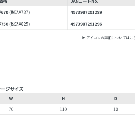
価格
JANコードNo.
¥
670
(税込¥
737
)
4973987291289
¥
750
(税込¥
825
)
4973987291296
アイコンの詳細についてはこ
ケージサイズ
W
H
D
70
110
10