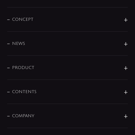
CONCEPT
BRAND
DESIGN
NEWS
ニュースリリース
商品に関して
PRODUCT
展示会
混合栓
企業情報
センサー・タッチ水栓
その他
CONTENTS
セットアイテム
MIZUBA（ミズバ）
予洗い水栓
プレパシュ＋
洗面器・手洗器
単水栓
COMPANY
みらいエコ住宅2026
事業について
シャワー
企業情報
インテリア・アクセサリー