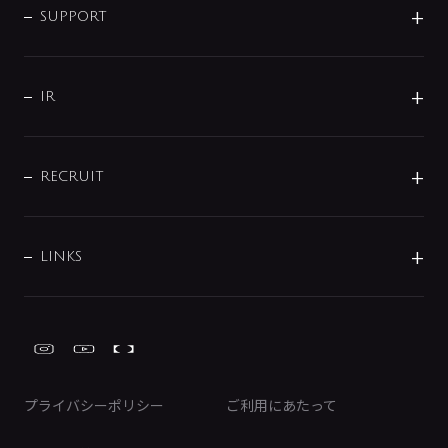
SMART FINE BUBBLE
ORIGINAL GRAPHIC
企業理念
SUPPORT
分岐
コーポレートメッセージ
水栓部品
水まわり解決帖
サポート
CSR
バルブ
よくあるご質問
じぶんシャワーが見つかる
会社概要
シャワインフォ
IR
配管システム
お問い合わせ
沿革
配管部材
IENI
IR情報
サポートチャット
ブランド・グループ紹介
キッチン周辺用品
IRニュース
データダウンロード
RECRUIT
事業所案内
バス・空調周辺用品
経営情報
節湯水栓・節水水栓について
ショールーム
洗面周辺用品
採用情報
業績・財務情報
環境配慮バルブ登録制度について
水栓金具の製造工程
洗濯機周辺用品
募集要項
IRライブラリ
LINKS
みらいエコ住宅2026事業
トイレ周辺用品
株式情報
類似品・模倣品にご注意ください
ガーデニング周辺用品
Global Site
IRカレンダー
工具
FAQ（IR向け）
ディスクロージャーポリシー
免責事項
プライバシーポリシー
ご利用にあたって
IRに関するお問い合わせ
電子公告