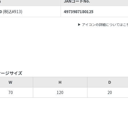
格
JANコードNo.
0
(税込¥
913
)
4973987180125
アイコンの詳細についてはこ
ケージサイズ
W
H
D
70
120
20