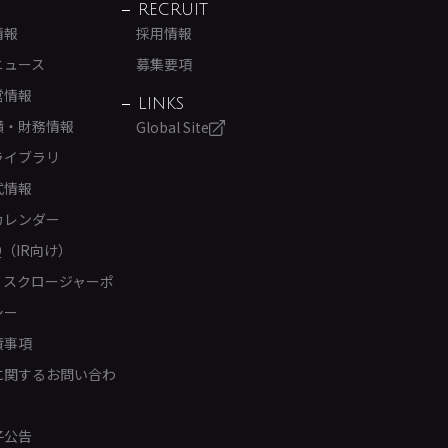
RECRUIT
情報
採用情報
ニュース
募集要項
営情報
LINKS
績・財務情報
Global Site
ライブラリ
式情報
カレンダー
Q（IR向け）
ィスクロージャーポ
シー
責事項
Rに関するお問い合わ
子公告