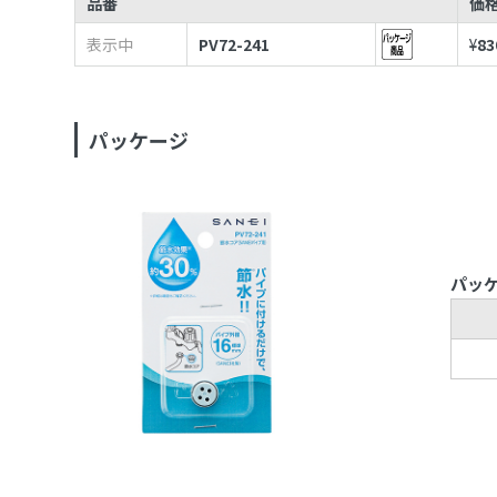
品番
価
表示中
PV72-241
¥
83
パッケージ
パッ