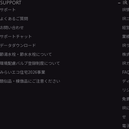
SUPPORT
IR
サポート
IR
よくあるご質問
IR
お問い合わせ
経
サポートチャット
業
データダウンロード
IR
節湯水栓・節水水栓について
株
環境配慮バルブ登録制度について
IR
みらいエコ住宅2026事業
FA
類似品・模倣品にご注意ください
デ
リ
免
I
せ
電