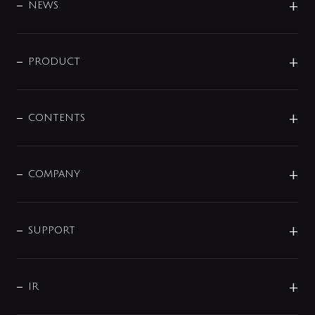
DESIGN
NEWS
ニュースリリース
商品に関して
PRODUCT
展示会
混合栓
企業情報
センサー・タッチ水栓
その他
CONTENTS
セットアイテム
MIZUBA（ミズバ）
予洗い水栓
プレパシュ＋
洗面器・手洗器
単水栓
COMPANY
みらいエコ住宅2026
事業について
シャワー
企業情報
インテリア・アクセサリー
SMART FINE BUBBLE
ORIGINAL GRAPHIC
企業理念
SUPPORT
分岐
コーポレートメッセージ
水栓部品
水まわり解決帖
サポート
CSR
バルブ
よくあるご質問
じぶんシャワーが見つかる
会社概要
シャワインフォ
IR
配管システム
お問い合わせ
沿革
配管部材