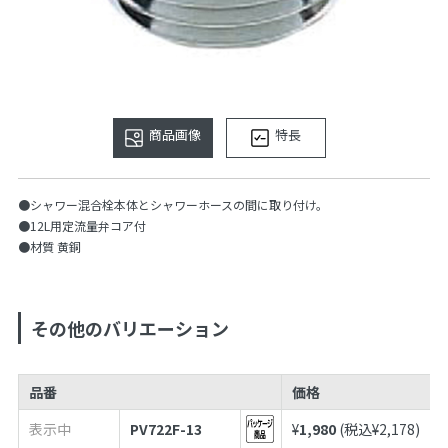
商品画像
特長
●シャワー混合栓本体とシャワーホースの間に取り付け。
●12L用定流量弁コア付
●材質 黄銅
その他のバリエーション
品番
価格
表示中
PV722F-13
¥
1,980
(税込¥
2,178
)