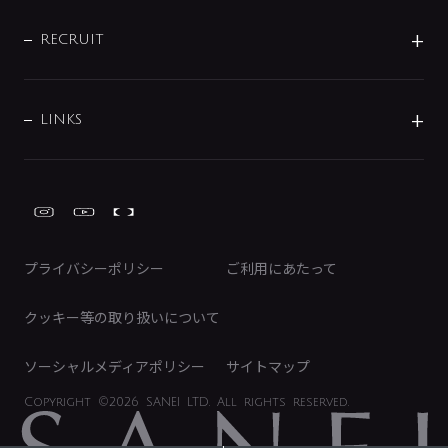
IENI
IR情報
サポートチャット
ブランド・グループ紹介
キッチン周辺用品
IRニュース
データダウンロード
RECRUIT
事業所案内
バス・空調周辺用品
経営情報
節湯水栓・節水水栓について
ショールーム
洗面周辺用品
採用情報
業績・財務情報
環境配慮バルブ登録制度について
水栓金具の製造工程
洗濯機周辺用品
募集要項
IRライブラリ
LINKS
みらいエコ住宅2026事業
トイレ周辺用品
株式情報
類似品・模倣品にご注意ください
ガーデニング周辺用品
Global Site
IRカレンダー
工具
FAQ（IR向け）
ディスクロージャーポリシー
免責事項
プライバシーポリシー
ご利用にあたって
IRに関するお問い合わせ
電子公告
クッキー等の取り扱いについて
ソーシャルメディアポリシー
サイトマップ
Copyright
©2026 SANEI LTD.
All rights reserved.