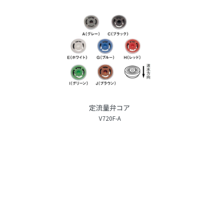
定流量弁コア
V720F-A