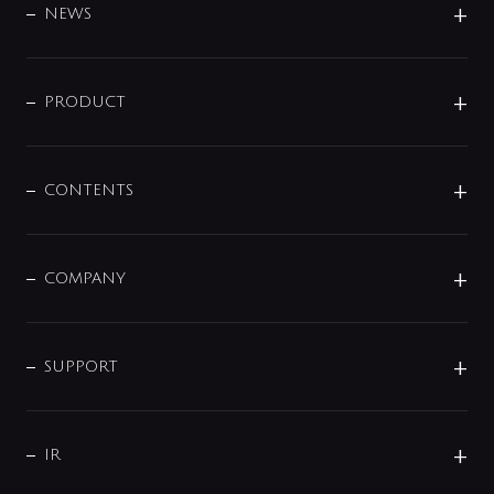
DESIGN
NEWS
ニュースリリース
商品に関して
PRODUCT
展示会
混合栓
企業情報
センサー・タッチ水栓
その他
CONTENTS
セットアイテム
MIZUBA（ミズバ）
予洗い水栓
プレパシュ＋
洗面器・手洗器
単水栓
COMPANY
みらいエコ住宅2026
事業について
シャワー
企業情報
インテリア・アクセサリー
SMART FINE BUBBLE
ORIGINAL GRAPHIC
企業理念
SUPPORT
分岐
コーポレートメッセージ
水栓部品
水まわり解決帖
サポート
CSR
バルブ
よくあるご質問
じぶんシャワーが見つかる
会社概要
シャワインフォ
IR
配管システム
お問い合わせ
沿革
配管部材