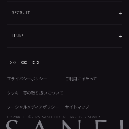
IENI
IR情報
サポートチャット
ブランド・グループ紹介
キッチン周辺用品
IRニュース
データダウンロード
RECRUIT
事業所案内
バス・空調周辺用品
経営情報
節湯水栓・節水水栓について
ショールーム
洗面周辺用品
採用情報
業績・財務情報
環境配慮バルブ登録制度について
水栓金具の製造工程
洗濯機周辺用品
募集要項
IRライブラリ
LINKS
みらいエコ住宅2026事業
トイレ周辺用品
株式情報
類似品・模倣品にご注意ください
ガーデニング周辺用品
Global Site
IRカレンダー
工具
FAQ（IR向け）
ディスクロージャーポリシー
免責事項
プライバシーポリシー
ご利用にあたって
IRに関するお問い合わせ
電子公告
クッキー等の取り扱いについて
ソーシャルメディアポリシー
サイトマップ
Copyright
©2026 SANEI LTD.
All rights reserved.