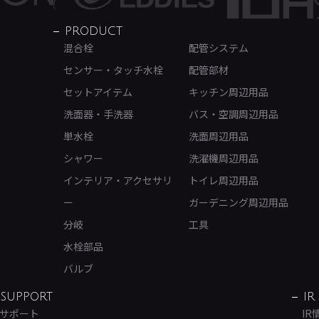
PRODUCT
混合栓
配管システム
センサー・タッチ水栓
配管部材
セットアイテム
キッチン周辺用品
洗面器・手洗器
バス・空調周辺用品
単水栓
洗面周辺用品
シャワー
洗濯機周辺用品
インテリア・アクセサリ
トイレ周辺用品
ー
ガーデニング周辺用品
分岐
工具
水栓部品
バルブ
SUPPORT
IR
サポート
IR