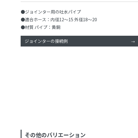
●ジョインター用の吐水パイプ
●適合ホース：内径12～15 外径18～20
●材質 パイプ：黄銅
ジョインターの接続例
その他のバリエーション