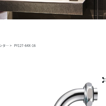
ンタ―
>
PY127-64X-16