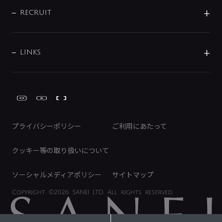
ブランド・グループ紹介
キッチン周辺用品
IRニュース
データダウンロード
RECRUIT
事業所案内
バス・空調周辺用品
経営情報
節湯水栓・節水水栓について
ショールーム
洗面周辺用品
採用情報
業績・財務情報
環境配慮バルブ登録制度について
水栓金具の製造工程
洗濯機周辺用品
募集要項
IRライブラリ
LINKS
みらいエコ住宅2026事業
トイレ周辺用品
株式情報
類似品・模倣品にご注意ください
ガーデニング周辺用品
Global Site
IRカレンダー
工具
FAQ（IR向け）
ディスクロージャーポリシー
免責事項
プライバシーポリシー
ご利用にあたって
IRに関するお問い合わせ
電子公告
クッキー等の取り扱いについて
ソーシャルメディアポリシー
サイトマップ
Copyright
©2026 SANEI LTD.
All rights reserved.