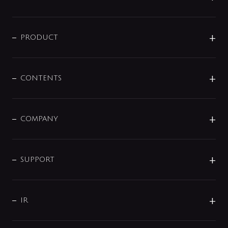
ニュースリリース
商品に関して
PRODUCT
展示会
混合栓
企業情報
センサー・タッチ水栓
その他
CONTENTS
セットアイテム
MIZUBA（ミズバ）
予洗い水栓
プレパシュ＋
洗面器・手洗器
単水栓
COMPANY
みらいエコ住宅2026
事業について
シャワー
企業情報
インテリア・アクセサリー
SMART FINE BUBBLE
ORIGINAL GRAPHIC
企業理念
SUPPORT
分岐
コーポレートメッセージ
水栓部品
水まわり解決帖
サポート
CSR
バルブ
よくあるご質問
じぶんシャワーが見つかる
会社概要
シャワインフォ
IR
配管システム
お問い合わせ
沿革
配管部材
IENI
IR情報
サポートチャット