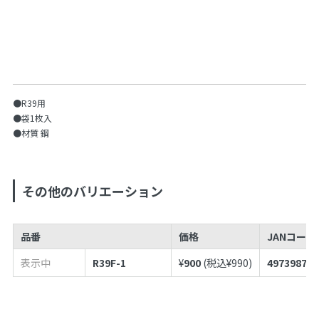
●R39用
●袋1枚入
●材質 鋼
その他のバリエーション
品番
価格
JANコードN
表示中
R39F-1
¥
900
(税込¥
990
)
497398786