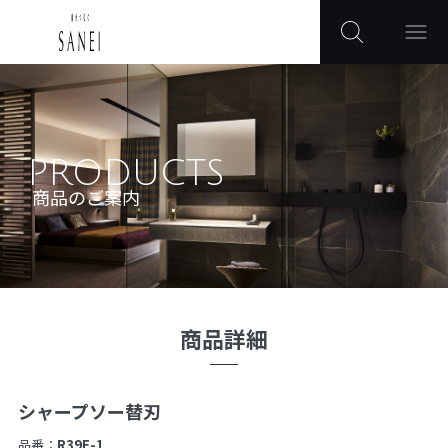
PRODUCTS
商品のご案内
商品詳細
シャープソー替刃
品番：
R39F-1