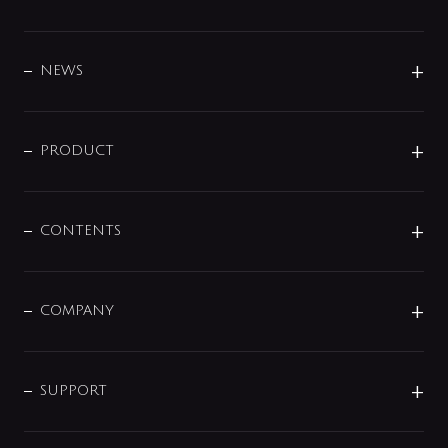
BRAND
DESIGN
NEWS
ニュースリリース
商品に関して
PRODUCT
展示会
混合栓
企業情報
センサー・タッチ水栓
その他
CONTENTS
セットアイテム
MIZUBA（ミズバ）
予洗い水栓
プレパシュ＋
洗面器・手洗器
単水栓
COMPANY
みらいエコ住宅2026
事業について
シャワー
企業情報
インテリア・アクセサリー
SMART FINE BUBBLE
ORIGINAL GRAPHIC
企業理念
SUPPORT
分岐
コーポレートメッセージ
水栓部品
水まわり解決帖
サポート
CSR
バルブ