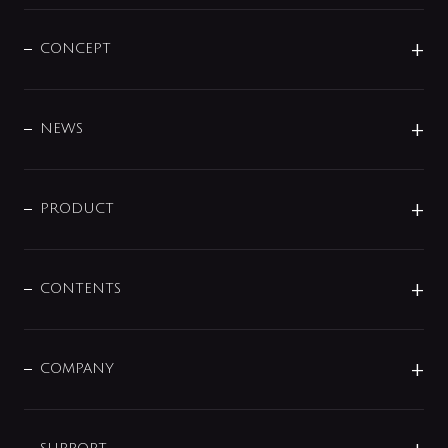
CONCEPT
BRAND
DESIGN
NEWS
ニュースリリース
商品に関して
PRODUCT
展示会
混合栓
企業情報
センサー・タッチ水栓
その他
CONTENTS
セットアイテム
MIZUBA（ミズバ）
予洗い水栓
プレパシュ＋
洗面器・手洗器
単水栓
COMPANY
みらいエコ住宅2026
事業について
シャワー
企業情報
インテリア・アクセサリー
SMART FINE BUBBLE
ORIGINAL GRAPHIC