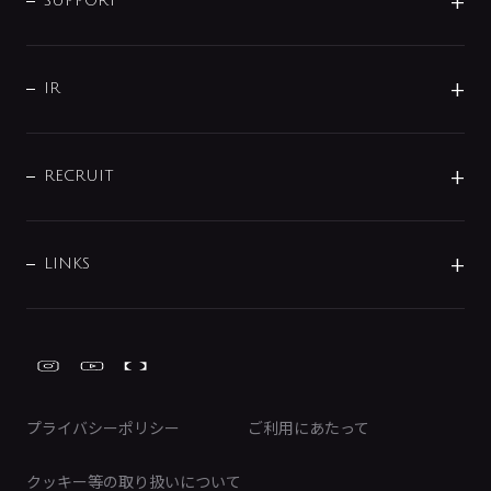
企業理念
SUPPORT
分岐
コーポレートメッセージ
水栓部品
水まわり解決帖
サポート
CSR
バルブ
よくあるご質問
じぶんシャワーが見つかる
会社概要
シャワインフォ
IR
配管システム
お問い合わせ
沿革
配管部材
IENI
IR情報
サポートチャット
ブランド・グループ紹介
キッチン周辺用品
IRニュース
データダウンロード
RECRUIT
事業所案内
バス・空調周辺用品
経営情報
節湯水栓・節水水栓について
ショールーム
洗面周辺用品
採用情報
業績・財務情報
環境配慮バルブ登録制度について
水栓金具の製造工程
洗濯機周辺用品
募集要項
IRライブラリ
LINKS
みらいエコ住宅2026事業
トイレ周辺用品
株式情報
類似品・模倣品にご注意ください
ガーデニング周辺用品
Global Site
IRカレンダー
工具
FAQ（IR向け）
ディスクロージャーポリシー
免責事項
プライバシーポリシー
ご利用にあたって
IRに関するお問い合わせ
電子公告
クッキー等の取り扱いについて