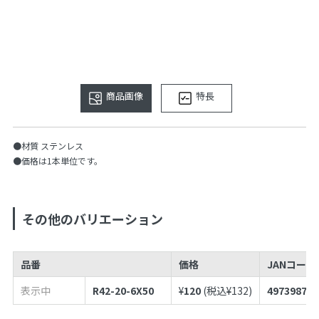
商品画像
特長
●材質 ステンレス
●価格は1本単位です。
その他のバリエーション
品番
価格
JANコードN
表示中
R42-20-6X50
¥
120
(税込¥
132
)
497398786