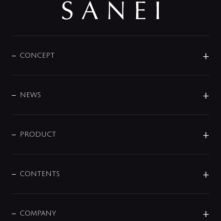
CONCEPT
BRAND
DESIGN
NEWS
ニュースリリース
商品に関して
PRODUCT
展示会
混合栓
企業情報
センサー・タッチ水栓
その他
CONTENTS
セットアイテム
MIZUBA（ミズバ）
予洗い水栓
プレパシュ＋
洗面器・手洗器
単水栓
COMPANY