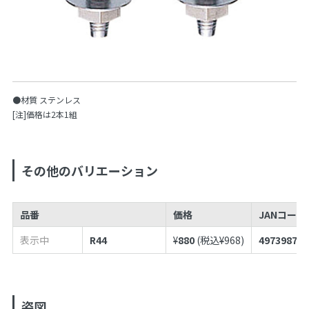
●材質 ステンレス
[注]価格は2本1組
その他のバリエーション
品番
価格
JANコードN
表示中
R44
¥
880
(税込¥
968
)
497398786
姿図