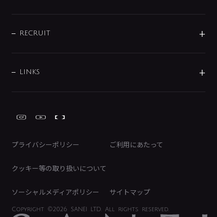
お問い合わせ
沿革
配管部材
IENI
IR情報
サポートチャット
ブランド・グループ紹介
キッチン周辺用品
IRニュース
データダウンロード
RECRUIT
事業所案内
バス・空調周辺用品
経営情報
節湯水栓・節水水栓について
ショールーム
洗面周辺用品
採用情報
業績・財務情報
環境配慮バルブ登録制度について
水栓金具の製造工程
洗濯機周辺用品
募集要項
IRライブラリ
LINKS
みらいエコ住宅2026事業
トイレ周辺用品
株式情報
類似品・模倣品にご注意ください
ガーデニング周辺用品
Global Site
IRカレンダー
工具
FAQ（IR向け）
ディスクロージャーポリシー
免責事項
プライバシーポリシー
ご利用にあたって
IRに関するお問い合わせ
電子公告
クッキー等の取り扱いについて
ソーシャルメディアポリシー
サイトマップ
Copyright
©2026 SANEI LTD.
All rights reserved.