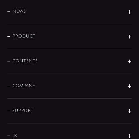
BRAND
DESIGN
NEWS
ニュースリリース
商品に関して
PRODUCT
展示会
混合栓
企業情報
センサー・タッチ水栓
その他
CONTENTS
セットアイテム
MIZUBA（ミズバ）
予洗い水栓
プレパシュ＋
洗面器・手洗器
単水栓
COMPANY
みらいエコ住宅2026
事業について
シャワー
企業情報
インテリア・アクセサリー
SMART FINE BUBBLE
ORIGINAL GRAPHIC
企業理念
SUPPORT
分岐
コーポレートメッセージ
水栓部品
水まわり解決帖
サポート
CSR
バルブ
よくあるご質問
じぶんシャワーが見つかる
会社概要
シャワインフォ
IR
配管システム