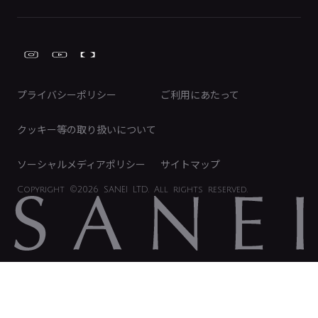
株式情報
類似品・模倣品にご注意ください
ガーデニング周辺用品
Global Site
IRカレンダー
工具
FAQ（IR向け）
ディスクロージャーポリシー
免責事項
プライバシーポリシー
ご利用にあたって
IRに関するお問い合わせ
電子公告
クッキー等の取り扱いについて
ソーシャルメディアポリシー
サイトマップ
Copyright
©2026 SANEI LTD.
All rights reserved.