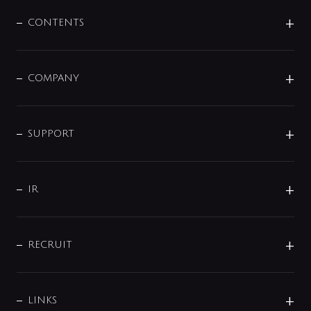
混合栓
企業情報
センサー・タッチ水栓
その他
CONTENTS
セットアイテム
MIZUBA（ミズバ）
予洗い水栓
プレパシュ＋
洗面器・手洗器
単水栓
COMPANY
みらいエコ住宅2026
事業について
シャワー
企業情報
インテリア・アクセサリー
SMART FINE BUBBLE
ORIGINAL GRAPHIC
企業理念
SUPPORT
分岐
コーポレートメッセージ
水栓部品
水まわり解決帖
サポート
CSR
バルブ
よくあるご質問
じぶんシャワーが見つかる
会社概要
シャワインフォ
IR
配管システム
お問い合わせ
沿革
配管部材
IENI
IR情報
サポートチャット
ブランド・グループ紹介
キッチン周辺用品
IRニュース
データダウンロード
RECRUIT
事業所案内
バス・空調周辺用品
経営情報
節湯水栓・節水水栓について
ショールーム
洗面周辺用品
採用情報
業績・財務情報
環境配慮バルブ登録制度について
水栓金具の製造工程
洗濯機周辺用品
募集要項
IRライブラリ
LINKS
みらいエコ住宅2026事業
トイレ周辺用品