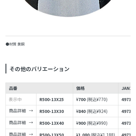
●材質 黄銅
その他のバリエーション
品番
価格
JANコ
表示中
R500-13X25
¥
700
(税込¥
770
)
497398
商品詳細
R500-13X30
¥
840
(税込¥
924
)
497398
商品詳細
R500-13X40
¥
900
(税込¥
990
)
497398
商品詳細
R500-13X50
¥
1,080
(税込¥
1,188
)
497398