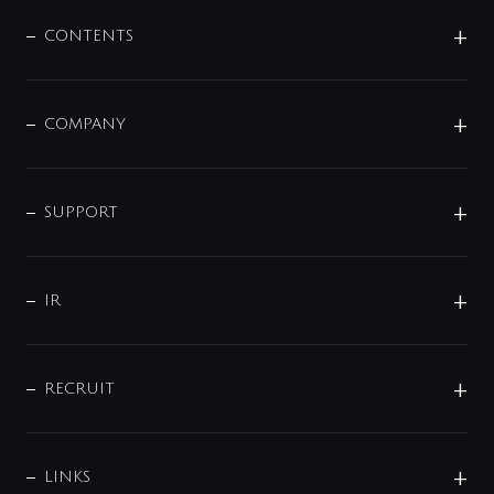
混合栓
企業情報
センサー・タッチ水栓
その他
CONTENTS
セットアイテム
MIZUBA（ミズバ）
予洗い水栓
プレパシュ＋
洗面器・手洗器
単水栓
COMPANY
みらいエコ住宅2026
事業について
シャワー
企業情報
インテリア・アクセサリー
SMART FINE BUBBLE
ORIGINAL GRAPHIC
企業理念
SUPPORT
分岐
コーポレートメッセージ
水栓部品
水まわり解決帖
サポート
CSR
バルブ
よくあるご質問
じぶんシャワーが見つかる
会社概要
シャワインフォ
IR
配管システム
お問い合わせ
沿革
配管部材
IENI
IR情報
サポートチャット
ブランド・グループ紹介
キッチン周辺用品
IRニュース
データダウンロード
RECRUIT
事業所案内
バス・空調周辺用品
経営情報
節湯水栓・節水水栓について
ショールーム
洗面周辺用品
採用情報
業績・財務情報
環境配慮バルブ登録制度について
水栓金具の製造工程
洗濯機周辺用品
募集要項
IRライブラリ
LINKS
みらいエコ住宅2026事業
トイレ周辺用品