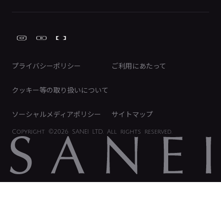
株式情報
類似品・模倣品にご注意ください
ガーデニング周辺用品
Global Site
IRカレンダー
工具
FAQ（IR向け）
ディスクロージャーポリシー
免責事項
プライバシーポリシー
ご利用にあたって
IRに関するお問い合わせ
電子公告
クッキー等の取り扱いについて
ソーシャルメディアポリシー
サイトマップ
Copyright
©2026 SANEI LTD.
All rights reserved.