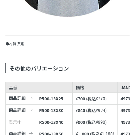
●材質 黄銅
その他のバリエーション
品番
価格
JANコ
商品詳細
R500-13X25
¥
700
(税込¥
770
)
497398
商品詳細
R500-13X30
¥
840
(税込¥
924
)
497398
表示中
R500-13X40
¥
900
(税込¥
990
)
497398
商品詳細
R500-13X50
¥
1,080
(税込¥
1,188
)
497398