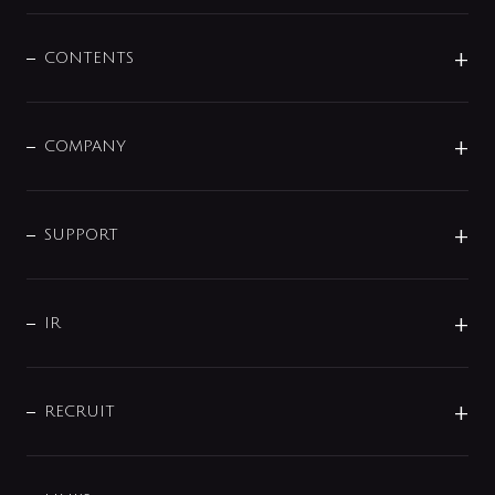
混合栓
企業情報
センサー・タッチ水栓
その他
CONTENTS
セットアイテム
MIZUBA（ミズバ）
予洗い水栓
プレパシュ＋
洗面器・手洗器
単水栓
COMPANY
みらいエコ住宅2026
事業について
シャワー
企業情報
インテリア・アクセサリー
SMART FINE BUBBLE
ORIGINAL GRAPHIC
企業理念
SUPPORT
分岐
コーポレートメッセージ
水栓部品
水まわり解決帖
サポート
CSR
バルブ
よくあるご質問
じぶんシャワーが見つかる
会社概要
シャワインフォ
IR
配管システム
お問い合わせ
沿革
配管部材
IENI
IR情報
サポートチャット
ブランド・グループ紹介
キッチン周辺用品
IRニュース
データダウンロード
RECRUIT
事業所案内
バス・空調周辺用品
経営情報
節湯水栓・節水水栓について
ショールーム
洗面周辺用品
採用情報
業績・財務情報
環境配慮バルブ登録制度について
水栓金具の製造工程
洗濯機周辺用品