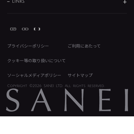
募集要項
IRライブラリ
LINKS
みらいエコ住宅2026事業
トイレ周辺用品
株式情報
類似品・模倣品にご注意ください
ガーデニング周辺用品
Global Site
IRカレンダー
工具
FAQ（IR向け）
ディスクロージャーポリシー
免責事項
プライバシーポリシー
ご利用にあたって
IRに関するお問い合わせ
電子公告
クッキー等の取り扱いについて
ソーシャルメディアポリシー
サイトマップ
Copyright
©2026 SANEI LTD.
All rights reserved.