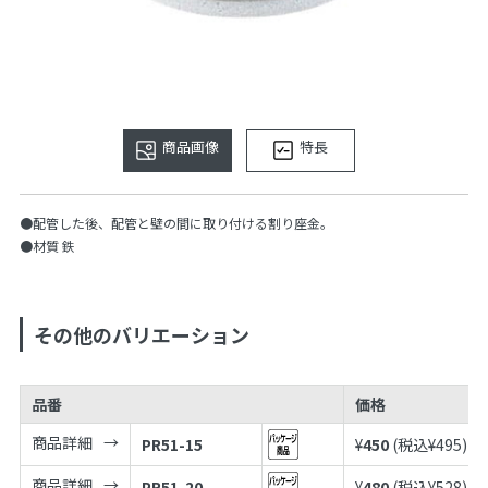
商品画像
特長
●配管した後、配管と壁の間に取り付ける割り座金。
●材質 鉄
その他のバリエーション
品番
価格
商品詳細
PR51-15
¥
450
(税込¥
495
)
商品詳細
PR51-20
¥
480
(税込¥
528
)