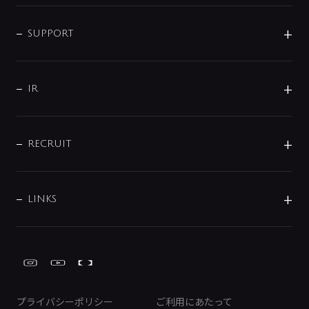
企業情報
インテリア・アクセサリー
SMART FINE BUBBLE
ORIGINAL GRAPHIC
企業理念
SUPPORT
分岐
コーポレートメッセージ
水栓部品
水まわり解決帖
サポート
CSR
バルブ
よくあるご質問
じぶんシャワーが見つかる
会社概要
シャワインフォ
IR
配管システム
お問い合わせ
沿革
配管部材
IENI
IR情報
サポートチャット
ブランド・グループ紹介
キッチン周辺用品
IRニュース
データダウンロード
RECRUIT
事業所案内
バス・空調周辺用品
経営情報
節湯水栓・節水水栓について
ショールーム
洗面周辺用品
採用情報
業績・財務情報
環境配慮バルブ登録制度について
水栓金具の製造工程
洗濯機周辺用品
募集要項
IRライブラリ
LINKS
みらいエコ住宅2026事業
トイレ周辺用品
株式情報
類似品・模倣品にご注意ください
ガーデニング周辺用品
Global Site
IRカレンダー
工具
FAQ（IR向け）
ディスクロージャーポリシー
免責事項
プライバシーポリシー
ご利用にあたって