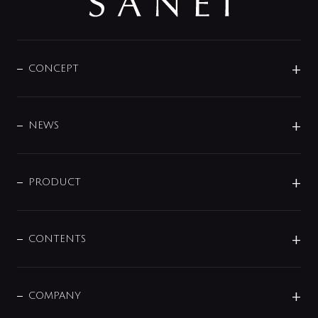
CONCEPT
BRAND
DESIGN
NEWS
ニュースリリース
商品に関して
PRODUCT
展示会
混合栓
企業情報
センサー・タッチ水栓
その他
CONTENTS
セットアイテム
MIZUBA（ミズバ）
予洗い水栓
プレパシュ＋
洗面器・手洗器
単水栓
COMPANY
みらいエコ住宅2026
事業について
シャワー