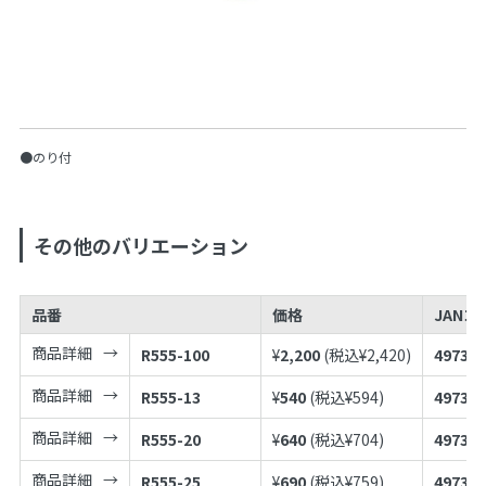
●のり付
その他のバリエーション
品番
価格
JANコ
商品詳細
R555-100
¥
2,200
(税込¥
2,420
)
497398
商品詳細
R555-13
¥
540
(税込¥
594
)
497398
商品詳細
R555-20
¥
640
(税込¥
704
)
497398
商品詳細
R555-25
¥
690
(税込¥
759
)
497398