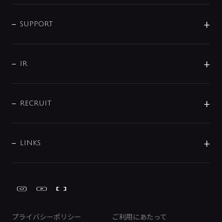
企業情報
インテリア・アクセサリー
SMART FINE BUBBLE
ORIGINAL GRAPHIC
企業理念
SUPPORT
分岐
コーポレートメッセージ
水栓部品
水まわり解決帖
サポート
CSR
バルブ
よくあるご質問
じぶんシャワーが見つかる
会社概要
シャワインフォ
IR
配管システム
お問い合わせ
沿革
配管部材
IENI
IR情報
サポートチャット
ブランド・グループ紹介
キッチン周辺用品
IRニュース
データダウンロード
RECRUIT
事業所案内
バス・空調周辺用品
経営情報
節湯水栓・節水水栓について
ショールーム
洗面周辺用品
採用情報
業績・財務情報
環境配慮バルブ登録制度について
水栓金具の製造工程
洗濯機周辺用品
募集要項
IRライブラリ
LINKS
みらいエコ住宅2026事業
トイレ周辺用品
株式情報
類似品・模倣品にご注意ください
ガーデニング周辺用品
Global Site
IRカレンダー
工具
FAQ（IR向け）
ディスクロージャーポリシー
免責事項
プライバシーポリシー
ご利用にあたって