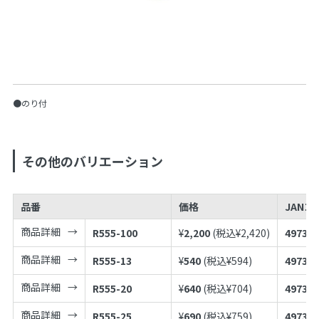
●のり付
その他のバリエーション
品番
価格
JANコ
商品詳細
R555-100
¥
2,200
(税込¥
2,420
)
497398
商品詳細
R555-13
¥
540
(税込¥
594
)
497398
商品詳細
R555-20
¥
640
(税込¥
704
)
497398
商品詳細
R555-25
¥
690
(税込¥
759
)
497398