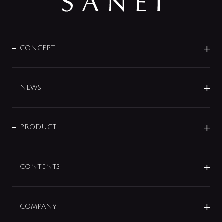
CONCEPT
BRAND
DESIGN
NEWS
ニュースリリース
商品に関して
PRODUCT
展示会
混合栓
企業情報
センサー・タッチ水栓
その他
CONTENTS
セットアイテム
MIZUBA（ミズバ）
予洗い水栓
プレパシュ＋
洗面器・手洗器
単水栓
COMPANY
みらいエコ住宅2026
事業について
シャワー