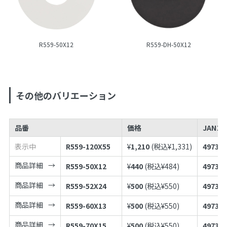
R559-50X12
R559-DH-50X12
その他のバリエーション
品番
価格
JANコ
表示中
R559-120X55
¥
1,210
(税込¥
1,331
)
497398
商品詳細
R559-50X12
¥
440
(税込¥
484
)
497398
商品詳細
R559-52X24
¥
500
(税込¥
550
)
497398
商品詳細
R559-60X13
¥
500
(税込¥
550
)
497398
商品詳細
R559-70X15
¥
500
(税込¥
550
)
497398