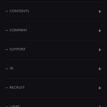
混合栓
企業情報
センサー・タッチ水栓
その他
CONTENTS
セットアイテム
MIZUBA（ミズバ）
予洗い水栓
プレパシュ＋
洗面器・手洗器
単水栓
COMPANY
みらいエコ住宅2026
事業について
シャワー
企業情報
インテリア・アクセサリー
SMART FINE BUBBLE
ORIGINAL GRAPHIC
企業理念
SUPPORT
分岐
コーポレートメッセージ
水栓部品
水まわり解決帖
サポート
CSR
バルブ
よくあるご質問
じぶんシャワーが見つかる
会社概要
シャワインフォ
IR
配管システム
お問い合わせ
沿革
配管部材
IENI
IR情報
サポートチャット
ブランド・グループ紹介
キッチン周辺用品
IRニュース
データダウンロード
RECRUIT
事業所案内
バス・空調周辺用品
経営情報
節湯水栓・節水水栓について
ショールーム
洗面周辺用品
採用情報
業績・財務情報
環境配慮バルブ登録制度について
水栓金具の製造工程
洗濯機周辺用品
募集要項
LINKS