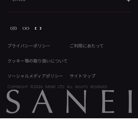
IRライブラリ
みらいエコ住宅2026事業
トイレ周辺用品
株式情報
類似品・模倣品にご注意ください
ガーデニング周辺用品
Global Site
IRカレンダー
工具
FAQ（IR向け）
ディスクロージャーポリシー
免責事項
プライバシーポリシー
ご利用にあたって
IRに関するお問い合わせ
電子公告
クッキー等の取り扱いについて
ソーシャルメディアポリシー
サイトマップ
Copyright
©2026 SANEI LTD.
All rights reserved.