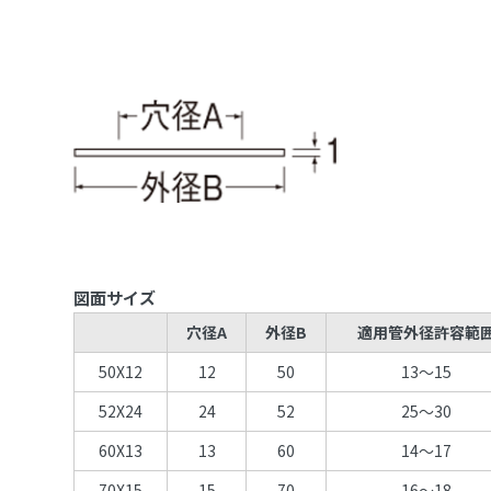
図面サイズ
穴径A
外径B
適用管外径許容範
50X12
12
50
13～15
52X24
24
52
25～30
60X13
13
60
14～17
70X15
15
70
16～18