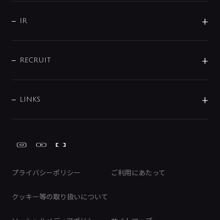
サポート
CSR
バルブ
よくあるご質問
じぶんシャワーが見つかる
会社概要
シャワインフォ
IR
配管システム
お問い合わせ
沿革
配管部材
IENI
IR情報
サポートチャット
ブランド・グループ紹介
キッチン周辺用品
IRニュース
データダウンロード
RECRUIT
事業所案内
バス・空調周辺用品
経営情報
節湯水栓・節水水栓について
ショールーム
洗面周辺用品
採用情報
業績・財務情報
環境配慮バルブ登録制度について
水栓金具の製造工程
洗濯機周辺用品
募集要項
IRライブラリ
LINKS
みらいエコ住宅2026事業
トイレ周辺用品
株式情報
類似品・模倣品にご注意ください
ガーデニング周辺用品
Global Site
IRカレンダー
工具
FAQ（IR向け）
ディスクロージャーポリシー
免責事項
プライバシーポリシー
ご利用にあたって
IRに関するお問い合わせ
電子公告
クッキー等の取り扱いについて