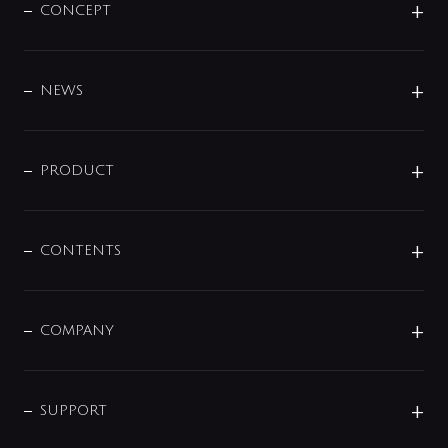
CONCEPT
BRAND
DESIGN
NEWS
ニュースリリース
商品に関して
PRODUCT
展示会
混合栓
企業情報
センサー・タッチ水栓
その他
CONTENTS
セットアイテム
MIZUBA（ミズバ）
予洗い水栓
プレパシュ＋
洗面器・手洗器
単水栓
COMPANY
みらいエコ住宅2026
事業について
シャワー
企業情報
インテリア・アクセサリー
SMART FINE BUBBLE
ORIGINAL GRAPHIC
企業理念
SUPPORT
分岐
コーポレートメッセージ
水栓部品
水まわり解決帖