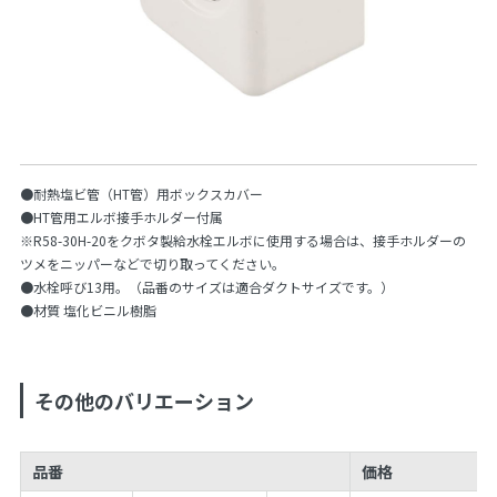
●耐熱塩ビ管（HT管）用ボックスカバー
●HT管用エルボ接手ホルダー付属
※R58-30H-20をクボタ製給水栓エルボに使用する場合は、接手ホルダーの
ツメをニッパーなどで切り取ってください。
●水栓呼び13用。（品番のサイズは適合ダクトサイズです。）
●材質 塩化ビニル樹脂
その他のバリエーション
品番
価格