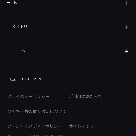
よくあるご質問
じぶんシャワーが見つかる
会社概要
シャワインフォ
IR
配管システム
お問い合わせ
沿革
配管部材
IENI
IR情報
サポートチャット
ブランド・グループ紹介
キッチン周辺用品
IRニュース
データダウンロード
RECRUIT
事業所案内
バス・空調周辺用品
経営情報
節湯水栓・節水水栓について
ショールーム
洗面周辺用品
採用情報
業績・財務情報
環境配慮バルブ登録制度について
水栓金具の製造工程
洗濯機周辺用品
募集要項
IRライブラリ
LINKS
みらいエコ住宅2026事業
トイレ周辺用品
株式情報
類似品・模倣品にご注意ください
ガーデニング周辺用品
Global Site
IRカレンダー
工具
FAQ（IR向け）
ディスクロージャーポリシー
免責事項
プライバシーポリシー
ご利用にあたって
IRに関するお問い合わせ
電子公告
クッキー等の取り扱いについて
ソーシャルメディアポリシー
サイトマップ