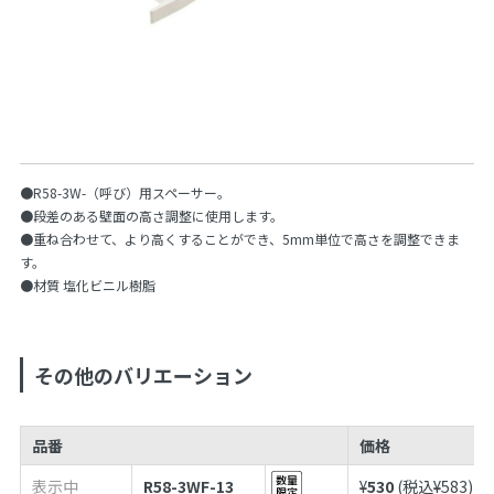
●R58-3W-（呼び）用スペーサー。
●段差のある壁面の高さ調整に使用します。
●重ね合わせて、より高くすることができ、5mm単位で高さを調整できま
す。
●材質 塩化ビニル樹脂
その他のバリエーション
品番
価格
表示中
R58-3WF-13
¥
530
(税込¥
583
)