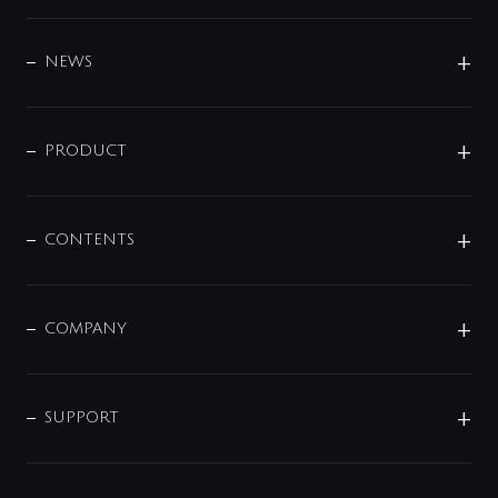
BRAND
DESIGN
NEWS
ニュースリリース
商品に関して
PRODUCT
展示会
混合栓
企業情報
センサー・タッチ水栓
その他
CONTENTS
セットアイテム
MIZUBA（ミズバ）
予洗い水栓
プレパシュ＋
洗面器・手洗器
単水栓
COMPANY
みらいエコ住宅2026
事業について
シャワー
企業情報
インテリア・アクセサリー
SMART FINE BUBBLE
ORIGINAL GRAPHIC
企業理念
SUPPORT
分岐
コーポレートメッセージ
水栓部品
水まわり解決帖
サポート
CSR
バルブ