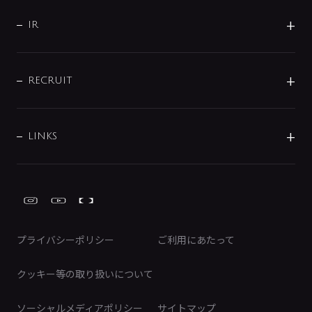
サポート
CSR
バルブ
よくあるご質問
じぶんシャワーが見つかる
会社概要
シャワインフォ
IR
配管システム
お問い合わせ
沿革
配管部材
IENI
IR情報
サポートチャット
ブランド・グループ紹介
キッチン周辺用品
IRニュース
データダウンロード
RECRUIT
事業所案内
バス・空調周辺用品
経営情報
節湯水栓・節水水栓について
ショールーム
洗面周辺用品
採用情報
業績・財務情報
環境配慮バルブ登録制度について
水栓金具の製造工程
洗濯機周辺用品
募集要項
IRライブラリ
LINKS
みらいエコ住宅2026事業
トイレ周辺用品
株式情報
類似品・模倣品にご注意ください
ガーデニング周辺用品
Global Site
IRカレンダー
工具
FAQ（IR向け）
ディスクロージャーポリシー
免責事項
プライバシーポリシー
ご利用にあたって
IRに関するお問い合わせ
電子公告
クッキー等の取り扱いについて
ソーシャルメディアポリシー
サイトマップ