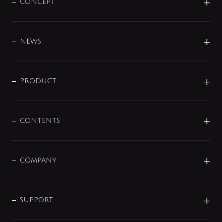
CONCEPT
BRAND
DESIGN
NEWS
ニュースリリース
商品に関して
PRODUCT
展示会
混合栓
企業情報
センサー・タッチ水栓
その他
CONTENTS
セットアイテム
MIZUBA（ミズバ）
予洗い水栓
プレパシュ＋
洗面器・手洗器
単水栓
COMPANY
みらいエコ住宅2026
事業について
シャワー
企業情報
インテリア・アクセサリー
SMART FINE BUBBLE
ORIGINAL GRAPHIC
企業理念
SUPPORT
分岐
コーポレートメッセージ
水栓部品
水まわり解決帖